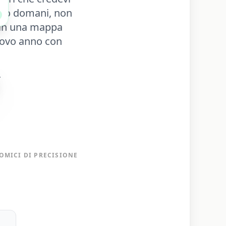
 tuo domani, non
le in una mappa
 nuovo anno con
OMICI DI PRECISIONE