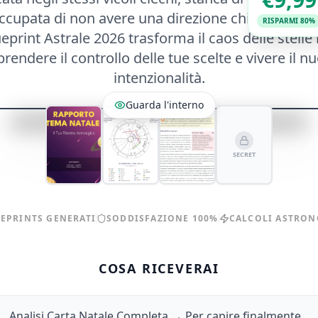
ccupata di non avere una direzione chiara per il
RISPARMI 80%
lueprint Astrale 2026 trasforma il caos delle stel
prendere il controllo delle tue scelte e vivere il
intenzionalità.
Guarda l'interno
SECRET
UEPRINTS GENERATI
SODDISFAZIONE 100%
CALCOLI ASTRON
COSA RICEVERAI
Analisi Carta Natale Completa → Per capire finalmente