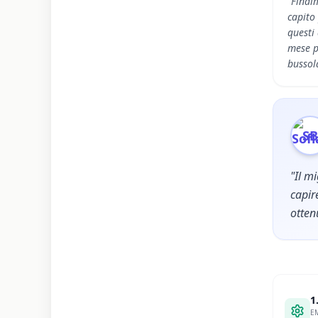
"Final
capito
questi 
mese p
bussol
SB
"Il m
capir
otten
1
EM