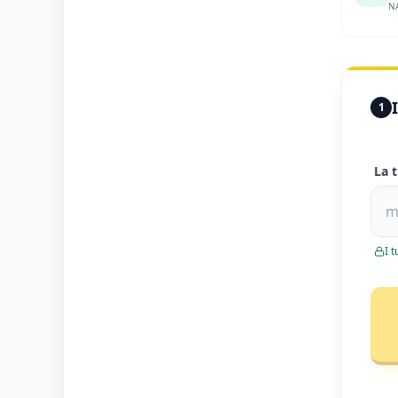
NA
1
La 
I 