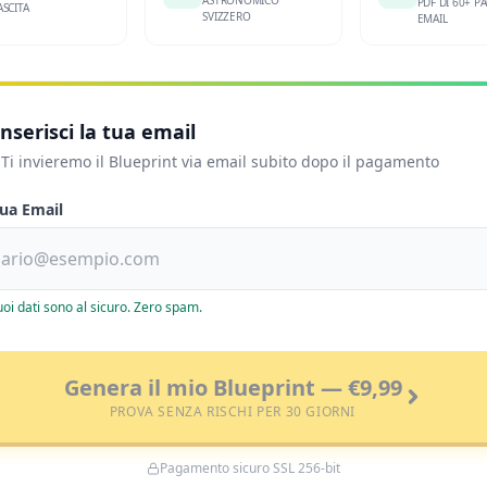
PDF DI 60+ PA
SCITA
SVIZZERO
EMAIL
Inserisci la tua email
Ti invieremo il Blueprint via email subito dopo il pagamento
tua Email
tuoi dati sono al sicuro. Zero spam.
Genera il mio Blueprint — €9,99
PROVA SENZA RISCHI PER 30 GIORNI
Pagamento sicuro SSL 256-bit