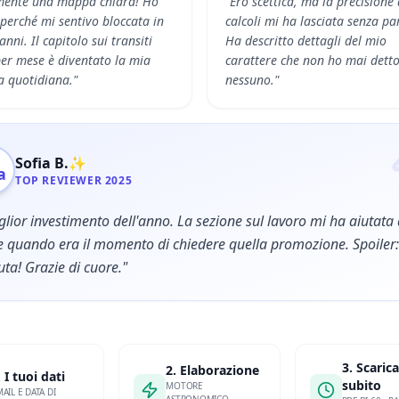
mente una mappa chiara! Ho
"Ero scettica, ma la precisione 
 perché mi sentivo bloccata in
calcoli mi ha lasciata senza pa
anni. Il capitolo sui transiti
Ha descritto dettagli del mio
er mese è diventato la mia
carattere che non ho mai detto
a quotidiana."
nessuno."
Sofia B.
✨
TOP REVIEWER 2025
iglior investimento dell'anno. La sezione sul lavoro mi ha aiutata
e quando era il momento di chiedere quella promozione. Spoiler:
uta! Grazie di cuore."
3. Scarica
2. Elaborazione
. I tuoi dati
subito
MOTORE
AIL E DATA DI
ASTRONOMICO