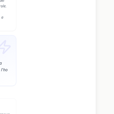
dei
role.
 a
 a
 l'ho