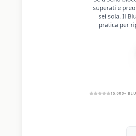
superati e preo
sei sola. Il B
pratica per ri
BLUEPRINT 2026
15.000+ BL