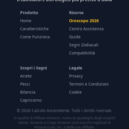
Prodotto
Risorse
Home
Oroscopo 2026
Caratteristiche
Centro Assistenza
Come Funziona
Guide
Segni Zodiacali
Compatibilità
Scopri i Segni
Legale
Ariete
Privacy
Pesci
Termini e Condizioni
Bilancia
Cookie
Capricorno
© 2026 Calcolo Ascendente. Tutti i diritti riservati.
In qualità di Affiliato Amazon, ricevo un guadagno dagli acquisti
idonei. Amazon e il logo Amazon sono marchi registrati di
Amazon.com, Inc. o delle sue affiliate.