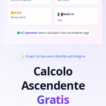
Calcoli Completati
Dati Sicuri
4.9/5
🇮🇹
Made in
Rating Utenti
Italy
127 persone
hanno calcolato il loro ascendente oggi
✨ Scopri la tua vera identità astrologica
Calcolo
Ascendente
Gratis