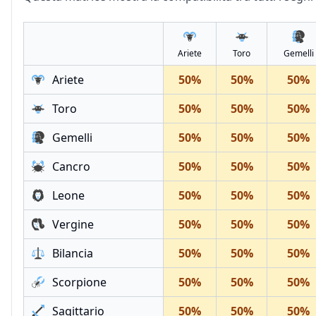
Ariete
Toro
Gemelli
Ariete
50
%
50
%
50
%
Toro
50
%
50
%
50
%
Gemelli
50
%
50
%
50
%
Cancro
50
%
50
%
50
%
Leone
50
%
50
%
50
%
Vergine
50
%
50
%
50
%
Bilancia
50
%
50
%
50
%
Scorpione
50
%
50
%
50
%
Sagittario
50
%
50
%
50
%