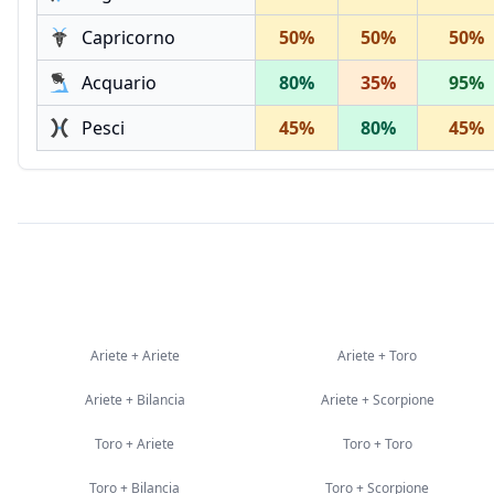
Capricorno
50
%
50
%
50
%
Acquario
80
%
35
%
95
%
Pesci
45
%
80
%
45
%
Ariete
+
Ariete
Ariete
+
Toro
Ariete
+
Bilancia
Ariete
+
Scorpione
Toro
+
Ariete
Toro
+
Toro
Toro
+
Bilancia
Toro
+
Scorpione