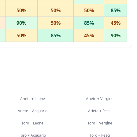
50
%
50
%
50
%
85
%
90
%
50
%
85
%
45
%
50
%
85
%
45
%
90
%
Ariete
+
Leone
Ariete
+
Vergine
Ariete
+
Acquario
Ariete
+
Pesci
Toro
+
Leone
Toro
+
Vergine
Toro
+
Acquario
Toro
+
Pesci