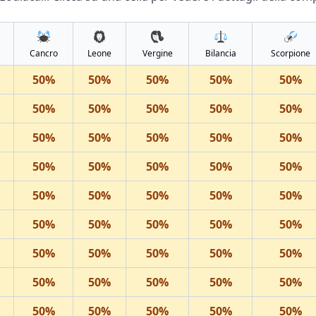
Cancro
Leone
Vergine
Bilancia
Scorpione
50
%
50
%
50
%
50
%
50
%
50
%
50
%
50
%
50
%
50
%
50
%
50
%
50
%
50
%
50
%
50
%
50
%
50
%
50
%
50
%
50
%
50
%
50
%
50
%
50
%
50
%
50
%
50
%
50
%
50
%
50
%
50
%
50
%
50
%
50
%
50
%
50
%
50
%
50
%
50
%
50
%
50
%
50
%
50
%
50
%