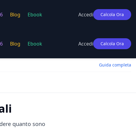
6
Blog
Ebook
Accedi
Calcola Ora
6
Blog
Ebook
Accedi
Calcola Ora
Guida completa
ali
vedere quanto sono