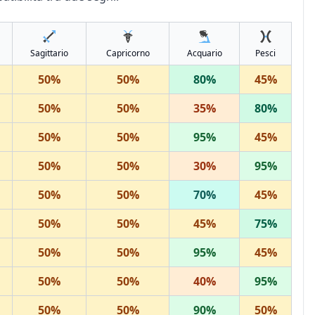
Sagittario
Capricorno
Acquario
Pesci
50
%
50
%
80
%
45
%
50
%
50
%
35
%
80
%
50
%
50
%
95
%
45
%
50
%
50
%
30
%
95
%
50
%
50
%
70
%
45
%
50
%
50
%
45
%
75
%
50
%
50
%
95
%
45
%
50
%
50
%
40
%
95
%
50
%
50
%
90
%
50
%