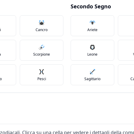
Secondo Segno
i
Cancro
Ariete
a
Scorpione
Leone
io
Pesci
Sagittario
C
zodiacali. Clicca su una cella per vedere i dettagli della comp