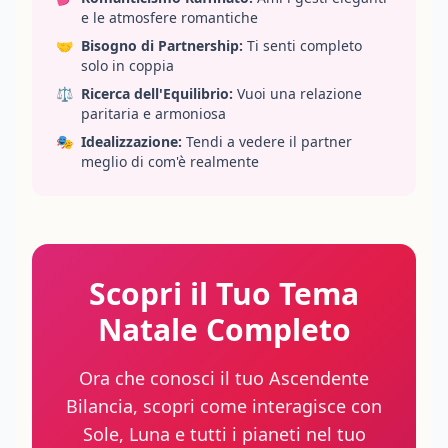
e le atmosfere romantiche
🤝
Bisogno di Partnership:
Ti senti completo
solo in coppia
⚖️
Ricerca dell'Equilibrio:
Vuoi una relazione
paritaria e armoniosa
🎭
Idealizzazione:
Tendi a vedere il partner
meglio di com'è realmente
Scopri il Tuo Tema
Natale Completo
Ora che conosci il tuo Ascendente
Bilancia, scopri come interagisce con
Sole, Luna e tutti i pianeti nel tuo