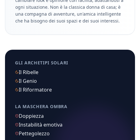
cambiare look e opinione con facilità, adattandosi a
ogni situazione. Non è la classica donna di casa; è
una compagna di avventure, un'amica intelligente
che ha bisogno dei suoi spazi e dei suoi interessi.
GLI ARCHETIPI SOLARI
Il Ribelle
Il Genio
Il Riformatore
LA MASCHERA OMBRA
Doppiezza
Instabilità emotiva
Pettegolezzo