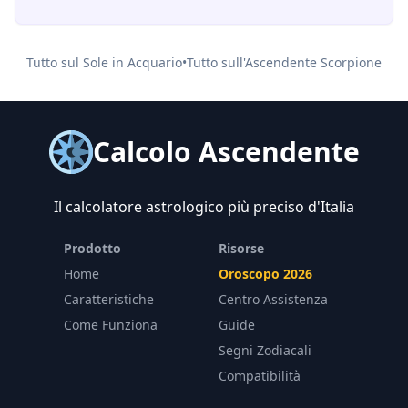
Tutto sul Sole in
Acquario
•
Tutto sull'Ascendente
Scorpione
Calcolo Ascendente
Il calcolatore astrologico più preciso d'Italia
Prodotto
Risorse
Home
Oroscopo 2026
Caratteristiche
Centro Assistenza
Come Funziona
Guide
Segni Zodiacali
Compatibilità