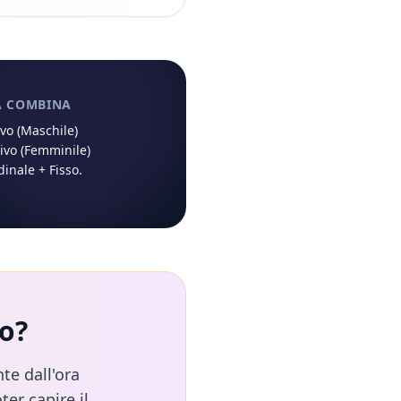
À COMBINA
ivo (Maschile)
ivo (Femminile)
dinale
+
Fisso
.
o
?
te dall'ora
ter capire il