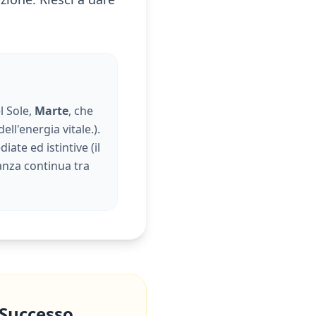
l Sole,
Marte
, che
dell'energia vitale.
).
iate ed istintive (
il
danza continua tra
 Successo