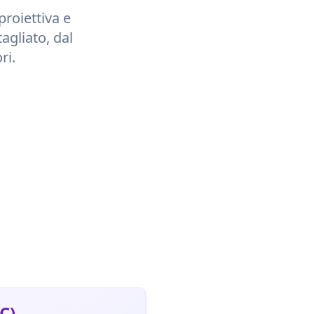
proiettiva e
tagliato, dal
ri.
C)