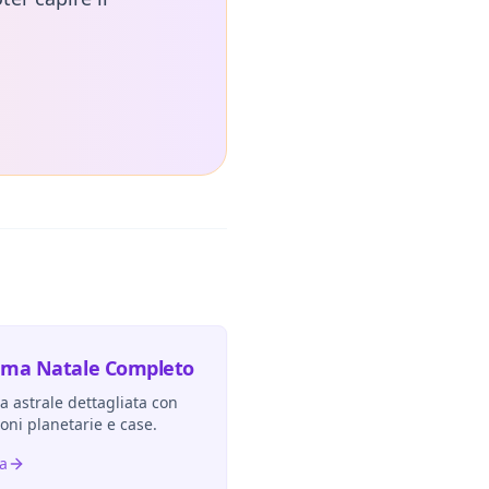
ema Natale Completo
 astrale dettagliata con
ioni planetarie e case.
ra