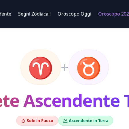
dente
Segni Zodiacali
Oroscopo Oggi
Oroscopo 202
♈
♉
+
ete
Ascendente
Sole in
Fuoco
Ascendente in
Terra