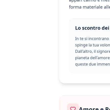
forma materiale alle
Lo scontro dei
In te si incontrano
spinge la tua volont
Dall'altro, il sign
pianeta dell'amore, 
queste due immens
Amore e R