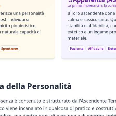
e
La prima impressione, la cora
ferisce una personalità
Il Toro ascendente dona
sti individui si
calma e rassicurante. 
pirito pionieristico,
stabilità e affidabilità, 
la naturale capacità di
estetico e un legame pr
materiale.
Spontaneo
Paziente
Affidabile
Dete
a della Personalità
ssenza è contenuto e strutturato dall'Ascendente Terr
o viene incanalato in qualcosa di pratico e costruttiv
dico, ma dentro bruci di passione e di enorme ambiz