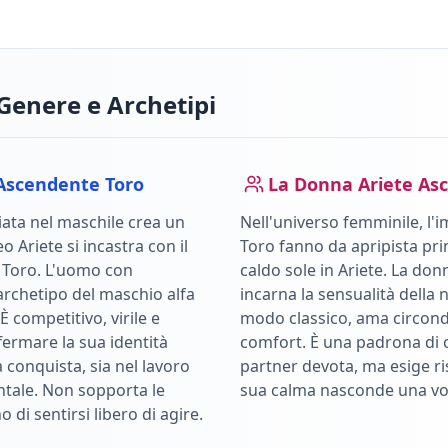
Genere e Archetipi
Ascendente
Toro
La Donna
Ariete
Asc
ata nel maschile crea un
Nell'universo femminile, l'i
leo
Ariete
si incastra con il
Toro
fanno da apripista pri
e
Toro
.
L'uomo con
caldo sole in
Ariete
.
La don
archetipo del maschio alfa
incarna la sensualità della 
È competitivo, virile e
modo classico, ama circonda
ffermare la sua identità
comfort. È una padrona di 
a conquista, sia nel lavoro
partner devota, ma esige ri
ntale. Non sopporta le
sua calma nasconde una vol
o di sentirsi libero di agire.