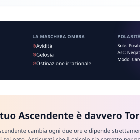
I
LA MASCHERA OMBRA
POLARIT
Avidità
Sole:
Posit
Asc:
Negat
Gelosia
Modo:
Car
Ostinazione irrazionale
l tuo Ascendente è davvero
Tor
scendente cambia ogni due ore e dipende strettamen
i sei nato. Assicurati che il calcolo sia corretto per po