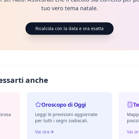
tuo vero tema natale.
Ricalcola con la data e ora esatta
essarti anche
Oroscopo di Oggi
T
morosa
Leggi le previsioni aggiornate
Mappa
per tutti i segni zodiacali.
posiz
Vai ora
Vai o