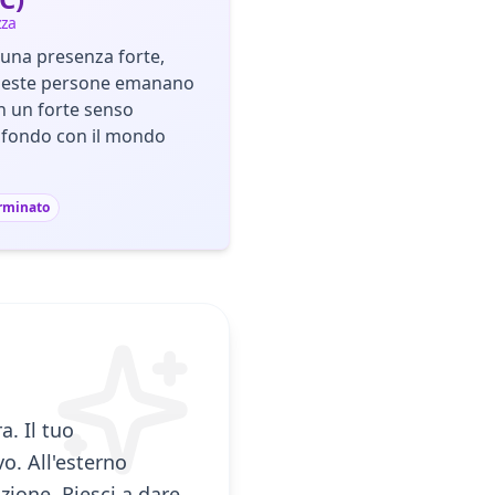
zza
 una presenza forte,
Queste persone emanano
con un forte senso
ofondo con il mondo
rminato
a. Il tuo
o. All'esterno
ione. Riesci a dare