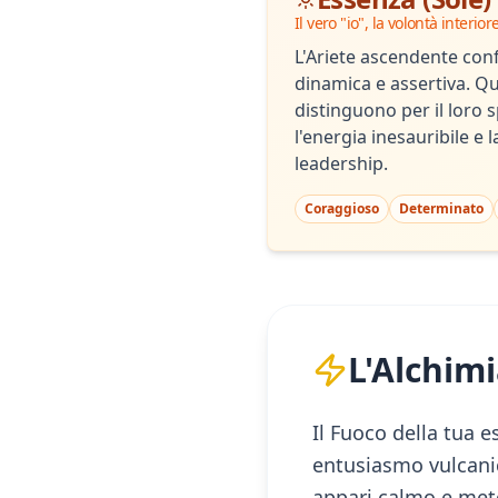
Il vero "io", la volontà interior
L'Ariete ascendente con
dinamica e assertiva. Que
distinguono per il loro s
l'energia inesauribile e 
leadership.
Coraggioso
Determinato
L'Alchimi
Il Fuoco della tua e
entusiasmo vulcanic
appari calmo e meto