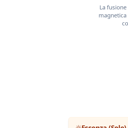
La fusione 
magnetica 
co
Essenza (Sole)