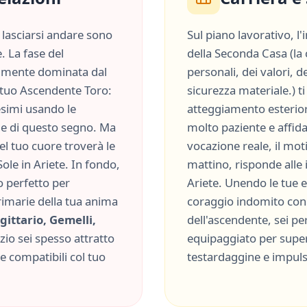
lasciarsi andare sono
Sul piano lavorativo, l
. La fase del
della
Seconda Casa
(
la
lmente dominata dal
personali, dei valori, d
el tuo Ascendente
Toro
:
sicurezza materiale.
) 
esimi usando le
atteggiamento esterior
le
di questo segno. Ma
molto
paziente
e
affida
del tuo cuore troverà le
vocazione reale, il moti
Sole in
Ariete
. In fondo,
mattino, risponde alle
o perfetto per
Ariete
. Unendo le tue e
rimarie della tua anima
coraggio indomito
con 
gittario, Gemelli,
dell'ascendente, sei p
izio sei spesso attratto
equipaggiato per supera
 compatibili col tuo
testardaggine
e
impuls