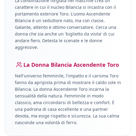
La combinazione forgiata nel maschile crea un
carattere in cui il nucleo
Bilancia
si incastra con il
portamento esteriore
Toro
.
L'uomo Ascendente
Bilancia è un seduttore nato, ma con classe.
Galante, attento e ottimo conversatore. Cerca una
donna che sia anche un 'biglietto da visita' di cui
andare fiero. Detesta le scenate e le donne
aggressive.
La Donna
Bilancia
Ascendente
Toro
Nell'universo femminile, l'impatto e il carisma
Toro
fanno da apripista prima di mostrare il caldo sole in
Bilancia
.
La donna Ascendente Toro incarna la
sensualità della natura. Femminile in modo
classico, ama circondarsi di bellezza e comfort. È
una padrona di casa eccellente e una partner
devota, ma esige rispetto e sicurezza. La sua calma
nasconde una volontà di ferro.