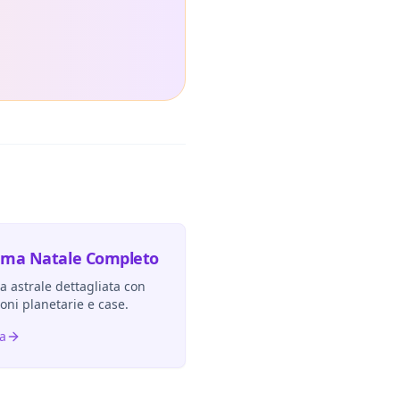
ema Natale Completo
 astrale dettagliata con
ioni planetarie e case.
ra