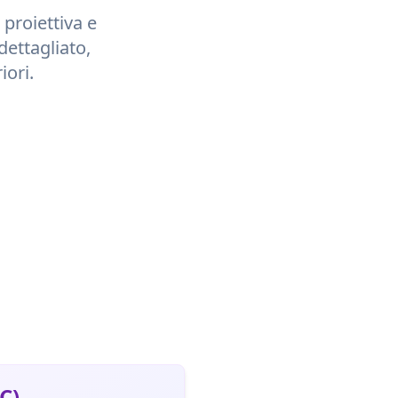
 proiettiva e
dettagliato,
iori.
C)