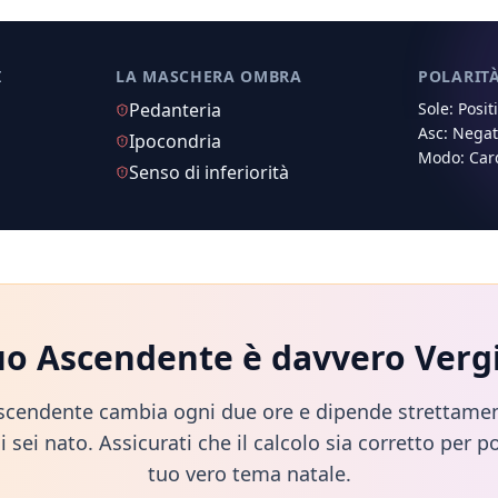
I
LA MASCHERA OMBRA
POLARIT
Pedanteria
Sole:
Posit
Asc:
Negat
Ipocondria
Modo:
Car
Senso di inferiorità
tuo Ascendente è davvero
Verg
scendente cambia ogni due ore e dipende strettamen
i sei nato. Assicurati che il calcolo sia corretto per po
tuo vero tema natale.