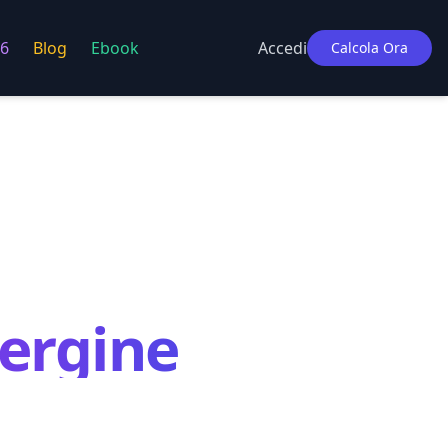
6
Blog
Ebook
Accedi
Calcola Ora
ergine