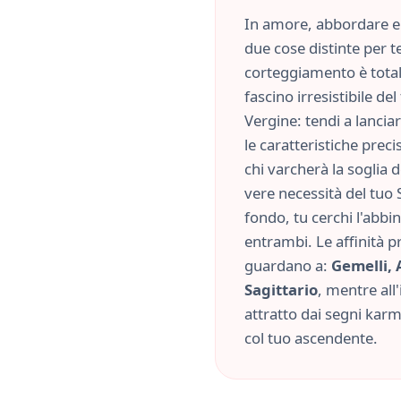
In amore, abbordare e 
due cose distinte per te
corteggiamento è tota
fascino irresistibile d
Vergine
: tendi a lanci
le caratteristiche
preci
chi varcherà la soglia 
vere necessità del tuo 
fondo, tu cerchi l'abb
entrambi. Le affinità p
guardano a:
Gemelli, 
Sagittario
, mentre all'
attratto dai segni kar
col tuo ascendente.