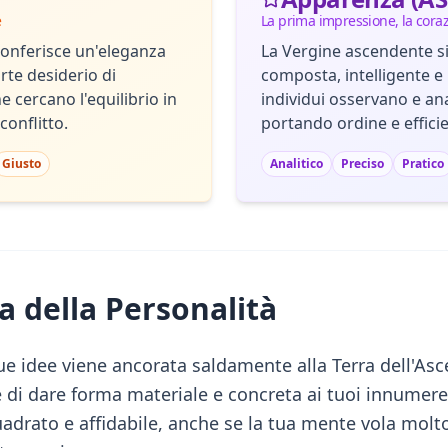
e
La prima impressione, la cora
conferisce un'eleganza
La Vergine ascendente si
rte desiderio di
composta, intelligente e
 cercano l'equilibrio in
individui osservano e ana
conflitto.
portando ordine e effic
Giusto
Analitico
Preciso
Pratico
a della Personalità
 tue idee viene ancorata saldamente alla Terra dell'A
e di dare forma materiale e concreta ai tuoi innumerev
adrato e affidabile, anche se la tua mente vola molto