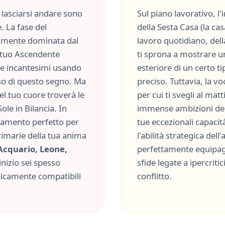
lasciarsi andare sono
Sul piano lavorativo, l
. La fase del
della
Sesta Casa
(
la cas
lmente dominata dal
lavoro quotidiano, della
el tuo Ascendente
ti sprona a mostrare 
are incantesimi usando
esteriore di un certo t
so
di questo segno. Ma
preciso
. Tuttavia, la v
del tuo cuore troverà le
per cui ti svegli al mat
Sole in
Bilancia
. In
immense ambizioni de
inamento perfetto per
tue eccezionali capacit
rimarie della tua anima
l'abilità strategica dell
Acquario, Leone,
perfettamente equipag
inizio sei spesso
sfide legate a
ipercriti
micamente compatibili
conflitto
.