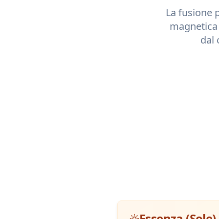
La fusione p
magnetica
dal 
Essenza (Sole)