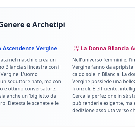
Genere e Archetipi
a
Ascendente
Vergine
La Donna
Bilancia
A
ata nel maschile crea un
Nell'universo femminile, l'i
leo
Bilancia
si incastra con il
Vergine
fanno da apripista 
e
Vergine
.
L'uomo
caldo sole in
Bilancia
.
La do
 un seduttore nato, ma con
Vergine possiede una belle
to e ottimo conversatore.
fronzoli. È efficiente, intel
ia anche un 'biglietto da
Cerca la perfezione in sé stes
iero. Detesta le scenate e le
può renderla esigente, ma 
dedizione assoluta verso c