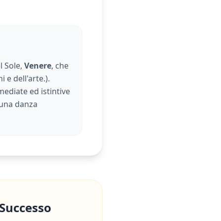
l Sole,
Venere
, che
i e dell'arte.
).
mediate ed istintive
i una danza
 Successo