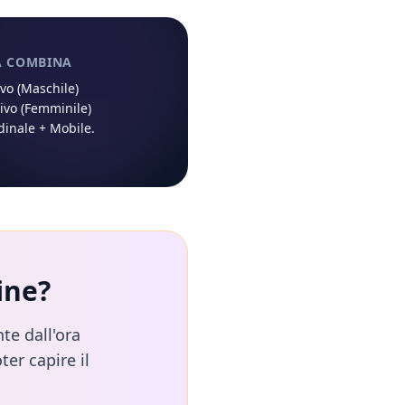
À COMBINA
ivo (Maschile)
ivo (Femminile)
dinale
+
Mobile
.
ine
?
te dall'ora
ter capire il