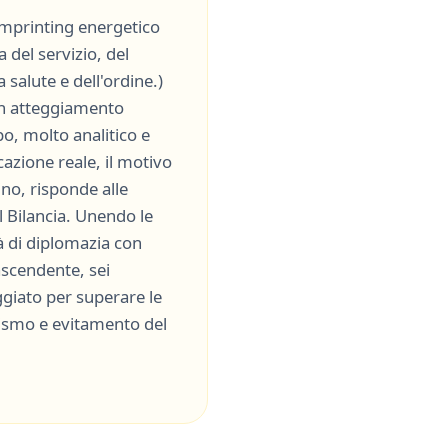
'imprinting energetico
a del servizio, del
 salute e dell'ordine.
)
un atteggiamento
ipo, molto
analitico
e
ocazione reale, il motivo
tino, risponde alle
l
Bilancia
. Unendo le
à di
diplomazia
con
'ascendente, sei
giato per superare le
cismo
e
evitamento del