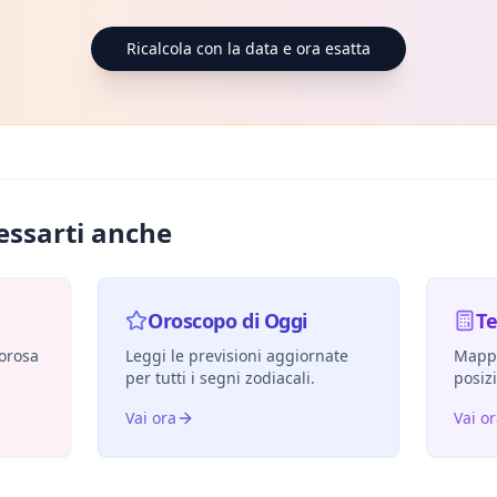
Ricalcola con la data e ora esatta
essarti anche
Oroscopo di Oggi
T
morosa
Leggi le previsioni aggiornate
Mappa
per tutti i segni zodiacali.
posiz
Vai ora
Vai o