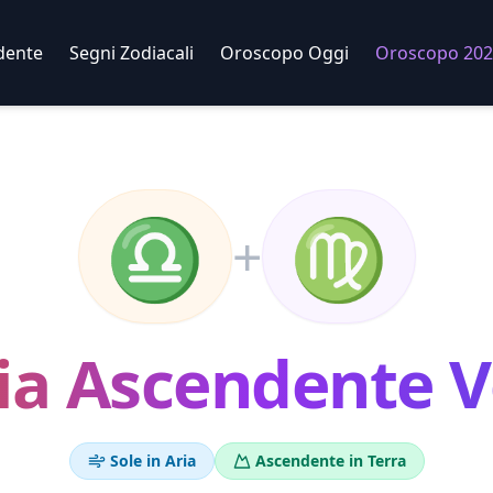
dente
Segni Zodiacali
Oroscopo Oggi
Oroscopo 202
♎
♍
+
ia
Ascendente
V
Sole in
Aria
Ascendente in
Terra