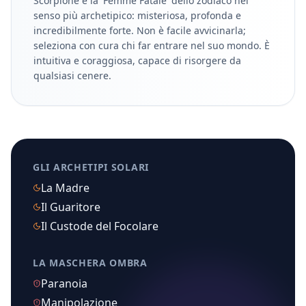
Scorpione è la 'Femme Fatale' dello zodiaco nel
senso più archetipico: misteriosa, profonda e
incredibilmente forte. Non è facile avvicinarla;
seleziona con cura chi far entrare nel suo mondo. È
intuitiva e coraggiosa, capace di risorgere da
qualsiasi cenere.
GLI ARCHETIPI SOLARI
La Madre
Il Guaritore
Il Custode del Focolare
LA MASCHERA OMBRA
Paranoia
Manipolazione