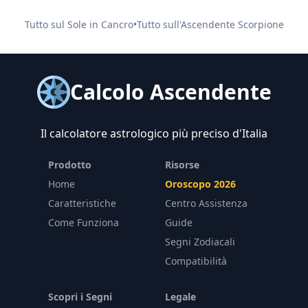
Tutto sul Sole in
Cancro
•
Tutto sull'Ascendente
Scorpione
Calcolo Ascendente
Il calcolatore astrologico più preciso d'Italia
Prodotto
Risorse
Home
Oroscopo 2026
Caratteristiche
Centro Assistenza
Come Funziona
Guide
Segni Zodiacali
Compatibilità
Scopri i Segni
Legale