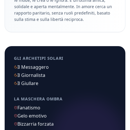
le mode, le crea o le ignora. È un'ottima amica,
solidale e aperta mentalmente. In amore cerca un
rapporto paritario, senza ruoli predefiniti, basato
sulla stima e sulla libertà reciproca.
GLI ARCHETIPI SOLARI
Il Messaggero
Il Giornalista
Il Giullare
LA MASCHERA OMBRA
Fanatismo
Gelo emotivo
Bizzarria forzata