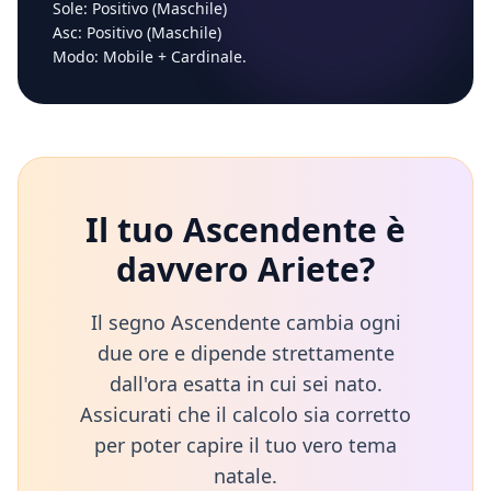
Sole:
Positivo (Maschile)
Asc:
Positivo (Maschile)
Modo:
Mobile
+
Cardinale
.
Il tuo Ascendente è
davvero
Ariete
?
Il segno Ascendente cambia ogni
due ore e dipende strettamente
dall'ora esatta in cui sei nato.
Assicurati che il calcolo sia corretto
per poter capire il tuo vero tema
natale.