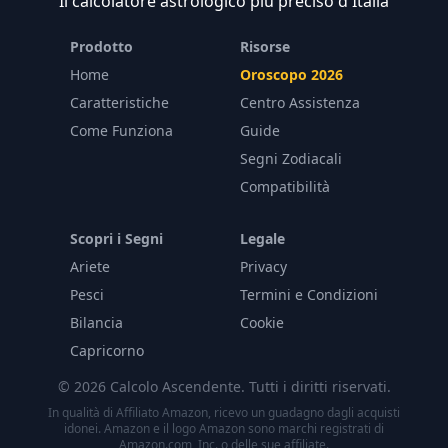
Il calcolatore astrologico più preciso d'Italia
Prodotto
Risorse
Home
Oroscopo 2026
Caratteristiche
Centro Assistenza
Come Funziona
Guide
Segni Zodiacali
Compatibilità
Scopri i Segni
Legale
Ariete
Privacy
Pesci
Termini e Condizioni
Bilancia
Cookie
Capricorno
© 2026 Calcolo Ascendente. Tutti i diritti riservati.
In qualità di Affiliato Amazon, ricevo un guadagno dagli acquisti
idonei. Amazon e il logo Amazon sono marchi registrati di
Amazon.com, Inc. o delle sue affiliate.