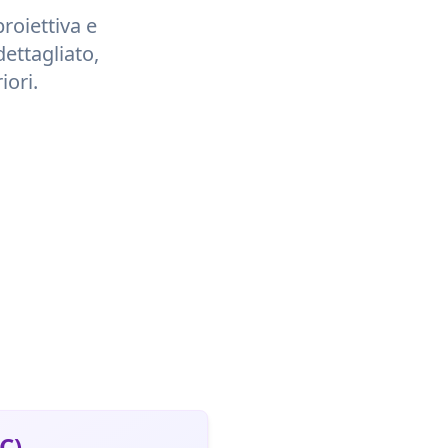
proiettiva e
dettagliato,
iori.
C)