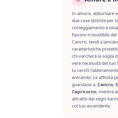
In amore, abbordare e 
due cose distinte per te
corteggiamento è tota
fascino irresistibile d
Cancro
: tendi a lancia
caratteristiche
protett
chi varcherà la soglia 
vere necessità del tuo 
tu cerchi l'abbinament
entrambi. Le affinità p
guardano a:
Cancro, S
Capricorno
, mentre al
attratto dai segni kar
col tuo ascendente.