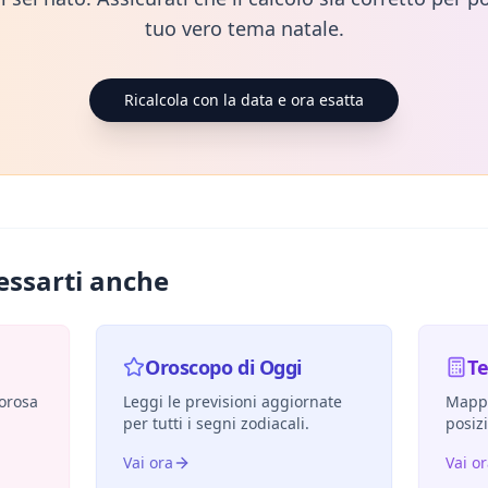
tuo vero tema natale.
Ricalcola con la data e ora esatta
essarti anche
Oroscopo di Oggi
T
morosa
Leggi le previsioni aggiornate
Mappa
per tutti i segni zodiacali.
posiz
Vai ora
Vai o