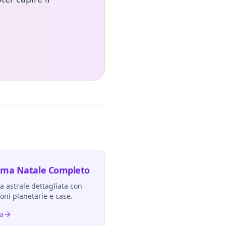
ema Natale Completo
 astrale dettagliata con
ioni planetarie e case.
ra