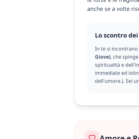
anche se a volte ris
Lo scontro dei
In te si incontrano
Giove)
, che spinge 
spiritualità e dell'in
immediate ed istint
dell'umore.
). Sei 
Amore e R