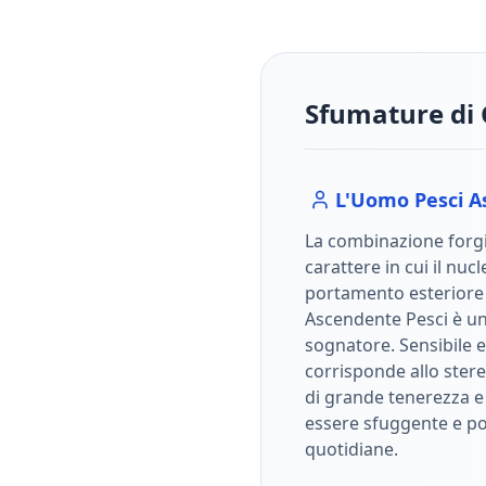
Sfumature di 
L'Uomo
Pesci
A
La combinazione forgi
carattere in cui il nuc
portamento esterior
Ascendente Pesci è un
sognatore. Sensibile 
corrisponde allo ster
di grande tenerezza 
essere sfuggente e po
quotidiane.