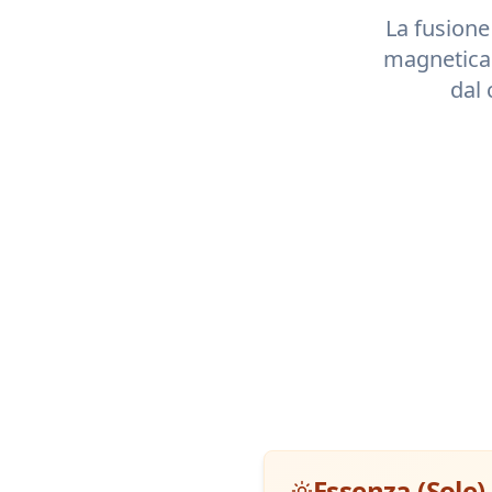
La fusione 
magnetica
dal 
Essenza (Sole)