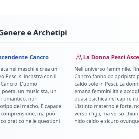
Genere e Archetipi
scendente
Cancro
La Donna
Pesci
Asc
ata nel maschile crea un
Nell'universo femminile, l'i
leo
Pesci
si incastra con il
Cancro
fanno da apripista p
e
Cancro
.
L'uomo
caldo sole in
Pesci
.
La donn
 poeta, un musicista, un
emana femminilità e accoglie
e romantico, non
quasi psichica nel capire i bi
eotipo del macho. È capace
L'istinto materno è forte,
e comprensione, ma può
verso i figli, ma verso chiu
co pratico nelle questioni
nido caldo e sicuro ovunqu