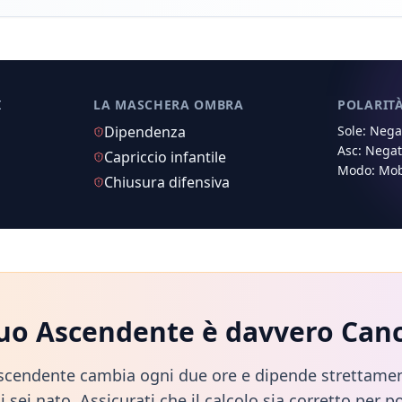
I
LA MASCHERA OMBRA
POLARIT
Dipendenza
Sole:
Negat
Asc:
Negat
Capriccio infantile
Modo:
Mob
Chiusura difensiva
tuo Ascendente è davvero
Can
scendente cambia ogni due ore e dipende strettamen
i sei nato. Assicurati che il calcolo sia corretto per po