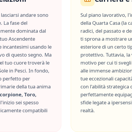
lasciarsi andare sono
Sul piano lavorativo, l
. La fase del
della
Quarta Casa
(
la c
lmente dominata dal
radici, del passato e d
el tuo Ascendente
ti sprona a mostrare 
re incantesimi usando le
esteriore di un certo t
ivo
di questo segno. Ma
protettivo
. Tuttavia, la
del tuo cuore troverà le
motivo per cui ti svegl
Sole in
Pesci
. In fondo,
alle immense ambizion
o perfetto per
tue eccezionali capacit
rimarie della tua anima
con l'abilità strategica
corpione, Toro,
perfettamente equipag
l'inizio sei spesso
sfide legate a
ipersensi
micamente compatibili
realtà
.