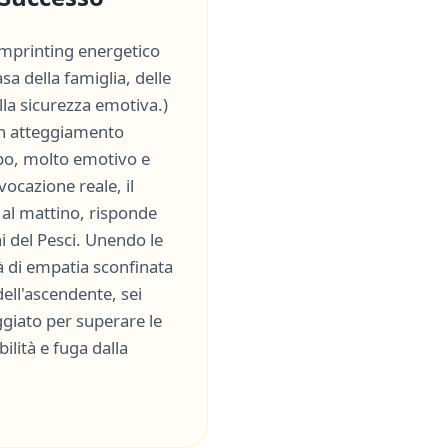
'imprinting energetico
asa della famiglia, delle
ella sicurezza emotiva.
)
un atteggiamento
ipo, molto
emotivo
e
 vocazione reale, il
i al mattino, risponde
i del
Pesci
. Unendo le
à di
empatia sconfinata
 dell'ascendente, sei
giato per superare le
bilità
e
fuga dalla