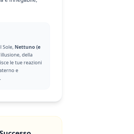
l Sole,
Nettuno (e
'illusione, della
isce le tue reazioni
materno e
.
 Successo