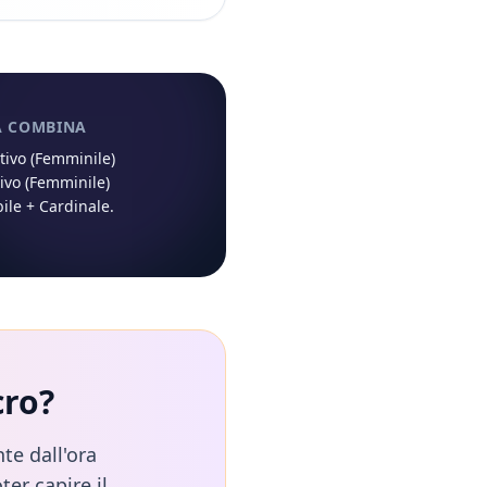
À COMBINA
ivo (Femminile)
ivo (Femminile)
ile
+
Cardinale
.
cro
?
te dall'ora
ter capire il