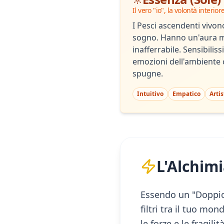
Il vero "io", la volontà interior
I Pesci ascendenti vivono
sogno. Hanno un'aura mi
inafferrabile. Sensibilis
emozioni dell'ambiente
spugne.
Intuitivo
Empatico
Artis
L'Alchimi
Essendo un "Doppio 
filtri tra il tuo mon
le forze e le fragil