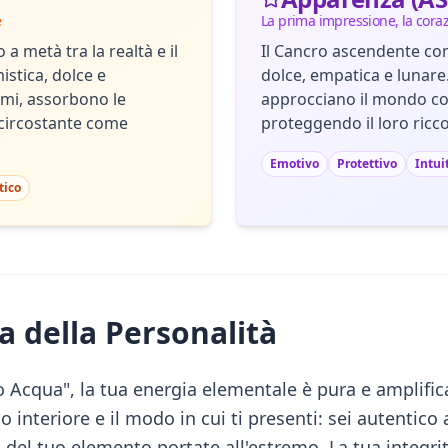
e
La prima impressione, la cora
 a metà tra la realtà e il
Il Cancro ascendente con
stica, dolce e
dolce, empatica e lunare.
simi, assorbono le
approcciano il mondo con
 circostante come
proteggendo il loro ricc
Emotivo
Protettivo
Intui
tico
a della Personalità
Acqua", la tua energia elementale è pura e amplific
do interiore e il modo in cui ti presenti: sei autentico
ità del tuo elemento portate all'estremo. La tua integri