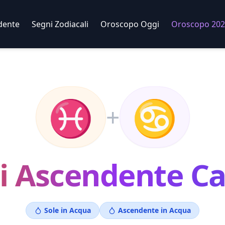
dente
Segni Zodiacali
Oroscopo Oggi
Oroscopo 202
♓
♋
+
i
Ascendente
Ca
Sole in
Acqua
Ascendente in
Acqua