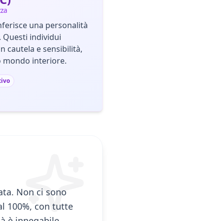
zza
ferisce una personalità
 Questi individui
 cautela e sensibilità,
o mondo interiore.
tivo
ata. Non ci sono
 al 100%, con tutte
tà è innegabile,