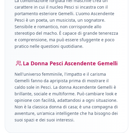
La combinazione forgiata nel maschile crea un
carattere in cui il nucleo
Pesci
si incastra con il
portamento esteriore
Gemelli
.
L'uomo Ascendente
Pesci è un poeta, un musicista, un sognatore.
Sensibile e romantico, non corrisponde allo
stereotipo del macho. È capace di grande tenerezza
e comprensione, ma può essere sfuggente e poco
pratico nelle questioni quotidiane.
La Donna
Pesci
Ascendente
Gemelli
Nell'universo femminile, l'impatto e il carisma
Gemelli
fanno da apripista prima di mostrare il
caldo sole in
Pesci
.
La donna Ascendente Gemelli è
brillante, sociale e multiforme. Può cambiare look e
opinione con facilità, adattandosi a ogni situazione.
Non è la classica donna di casa; è una compagna di
avventure, un'amica intelligente che ha bisogno dei
suoi spazi e dei suoi interessi.