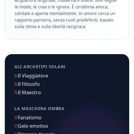
Acquario è originale, moderna e libera. Non segue
le mode, le crea o le ignora. È un'ottima amica,
solidale e aperta mentalmente. In amore cerca un
rapporto paritario, senza ruoli predefiniti, basato
sulla stima e sulla libertà reciproca.
GLI ARCHETIPI SOLARI
Il Viaggiatore
Il Filosofo
Il Maestro
LA MASCHERA OMBRA
Fanatismo
Gelo emotivo