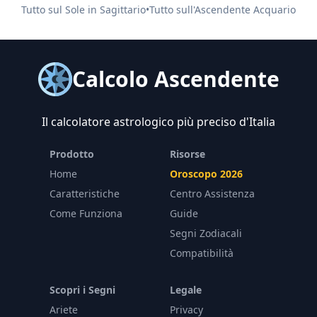
Tutto sul Sole in
Sagittario
•
Tutto sull'Ascendente
Acquario
Calcolo Ascendente
Il calcolatore astrologico più preciso d'Italia
Prodotto
Risorse
Home
Oroscopo 2026
Caratteristiche
Centro Assistenza
Come Funziona
Guide
Segni Zodiacali
Compatibilità
Scopri i Segni
Legale
Ariete
Privacy