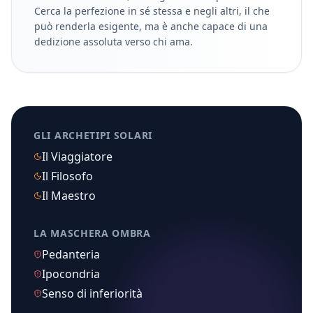
Cerca la perfezione in sé stessa e negli altri, il che
può renderla esigente, ma è anche capace di una
dedizione assoluta verso chi ama.
GLI ARCHETIPI SOLARI
Il Viaggiatore
Il Filosofo
Il Maestro
LA MASCHERA OMBRA
Pedanteria
Ipocondria
Senso di inferiorità