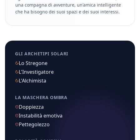
una compagna di avventure, un'amica intelligente
che ha bisogno dei suoi spazi e dei suoi interessi.
GLI ARCHETIPI SOLARI
Lo Stregone
L'Investigatore
L'Alchimista
LA MASCHERA OMBRA
Doppiezza
Instabilità emotiva
Pettegolezzo