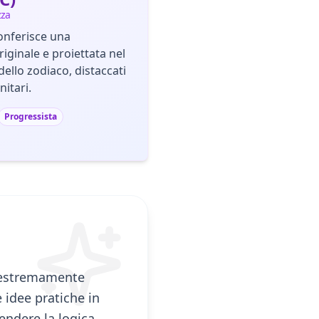
zza
onferisce una
riginale e proiettata nel
 dello zodiaco, distaccati
itari.
Progressista
na estremamente
e idee pratiche in
endere la logica