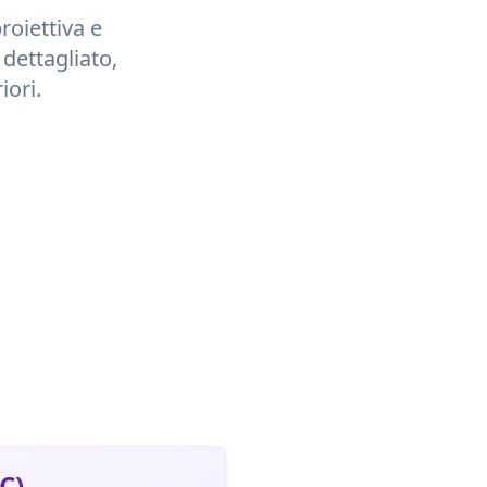
roiettiva e
 dettagliato,
iori.
C)