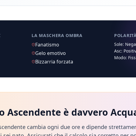
I
LA MASCHERA OMBRA
POLARIT
Fanatismo
Sole:
Negat
Asc:
Positi
Gelo emotivo
Modo:
Fis
Bizzarria forzata
uo Ascendente è davvero
Acqu
scendente cambia ogni due ore e dipende strettamen
i sei nato. Assicurati che il calcolo sia corretto per po