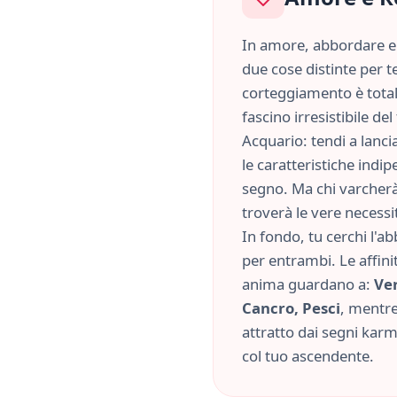
In amore, abbordare e 
due cose distinte per te
corteggiamento è tota
fascino irresistibile d
Acquario
: tendi a lanc
le caratteristiche
indip
segno. Ma chi varcherà 
troverà le vere necessi
In fondo, tu cerchi l'
per entrambi. Le affini
anima guardano a:
Ver
Cancro, Pesci
, mentre 
attratto dai segni kar
col tuo ascendente.