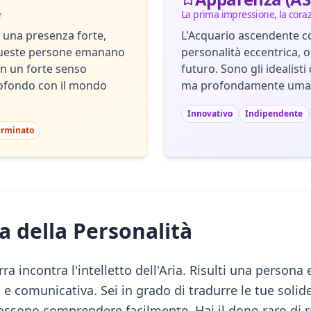
e
La prima impressione, la cora
 una presenza forte,
L'Acquario ascendente c
Queste persone emanano
personalità eccentrica, o
con un forte senso
futuro. Sono gli idealisti
rofondo con il mondo
ma profondamente uman
Innovativo
Indipendente
erminato
a della Personalità
erra incontra l'intelletto dell'Aria. Risulti una perso
 e comunicativa. Sei in grado di tradurre le tue solid
possono comprendere facilmente. Hai il dono raro di r