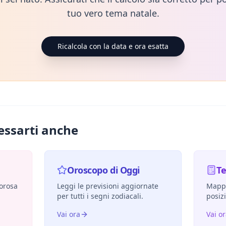
tuo vero tema natale.
Ricalcola con la data e ora esatta
essarti anche
Oroscopo di Oggi
T
morosa
Leggi le previsioni aggiornate
Mappa
per tutti i segni zodiacali.
posiz
Vai ora
Vai o