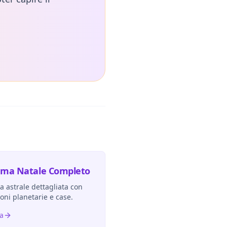
ema Natale Completo
 astrale dettagliata con
ioni planetarie e case.
ra