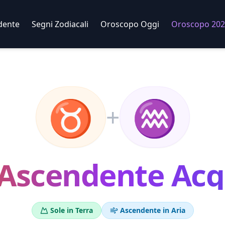
dente
Segni Zodiacali
Oroscopo Oggi
Oroscopo 202
♉
♒
+
Ascendente
Acq
Sole in
Terra
Ascendente in
Aria