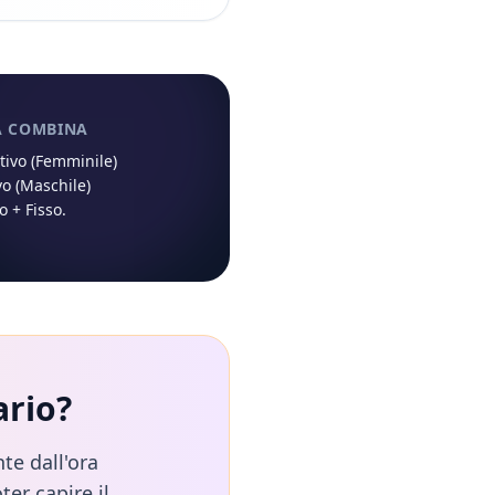
À COMBINA
ivo (Femminile)
vo (Maschile)
so
+
Fisso
.
ario
?
te dall'ora
ter capire il