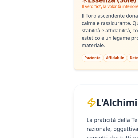
Il vero "io", la volontà interior
Il Toro ascendente dona
calma e rassicurante. 
stabilità e affidabilità, 
estetico e un legame p
materiale.
Paziente
Affidabile
Det
L'Alchimi
La praticità della T
razionale, oggettiva
concetti che tutti 