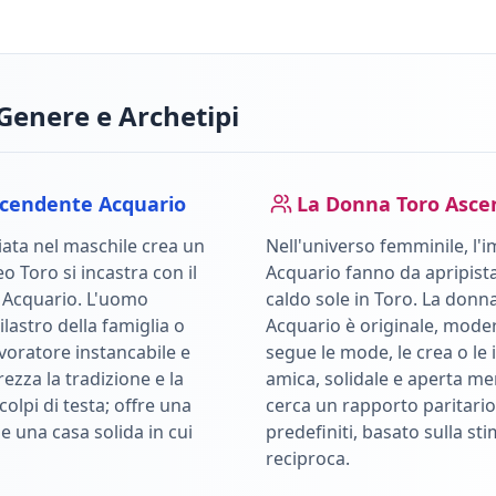
Genere e Archetipi
cendente
Acquario
La Donna
Toro
Asce
ata nel maschile crea un
Nell'universo femminile, l'i
leo
Toro
si incastra con il
Acquario
fanno da apripista
e
Acquario
.
L'uomo
caldo sole in
Toro
.
La donn
lastro della famiglia o
Acquario è originale, moder
avoratore instancabile e
segue le mode, le crea o le 
ezza la tradizione e la
amica, solidale e aperta m
colpi di testa; offre una
cerca un rapporto paritario
e una casa solida in cui
predefiniti, basato sulla sti
reciproca.