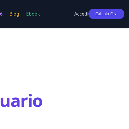
6
Blog
Ebook
Accedi
Calcola Ora
uario