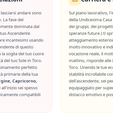
lasciarsi andare sono
Sul piano lavorativo, l
. La fase del
della
Undicesima Casa
lmente dominata dal
dei gruppi, dei progetti 
el tuo Ascendente
speranze future.
) ti s
iare incantesimi usando
atteggiamento esterior
endente
di questo
molto
innovativo
e
ind
la soglia del tuo cuore
vocazione reale, il moti
tà del tuo Sole in
Toro
.
mattino, risponde alle
abbinamento perfetto
Toro
. Unendo le tue ec
tà primarie della tua
stabilità incrollabile
con
gine, Capricorno,
dell'ascendente, sei p
all'inizio sei spesso
equipaggiato per supera
micamente compatibili
distacco emotivo
e
pos