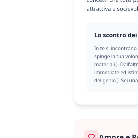
attrattiva e socievo
Lo scontro dei
In te si incontrano
spinge la tua volont
materiali.
). Dall'al
immediate ed istint
del genio.
). Sei u
Amore e R