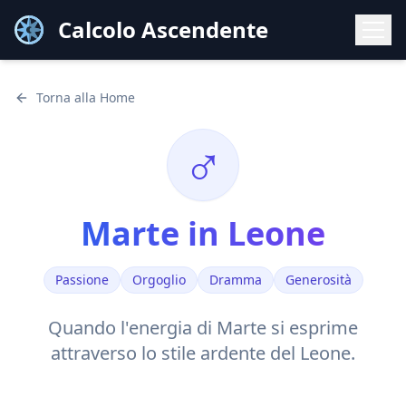
Calcolo Ascendente
Torna alla Home
♂
Marte
in
Leone
Passione
Orgoglio
Dramma
Generosità
Quando l'energia di
Marte
si esprime
attraverso lo stile
ardente
del
Leone
.