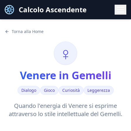
Calcolo Ascendente
Torna alla Home
♀
Venere
in
Gemelli
Dialogo
Gioco
Curiosità
Leggerezza
Quando l'energia di
Venere
si esprime
attraverso lo stile
intellettuale
del
Gemelli
.