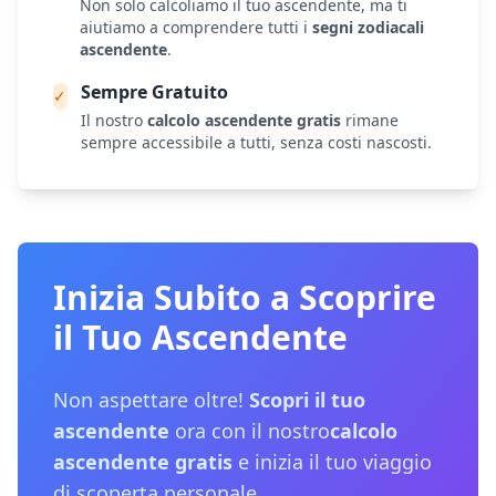
Non solo calcoliamo il tuo ascendente, ma ti
aiutiamo a comprendere tutti i
segni zodiacali
ascendente
.
Sempre Gratuito
✓
Il nostro
calcolo ascendente gratis
rimane
sempre accessibile a tutti, senza costi nascosti.
Inizia Subito a Scoprire
il Tuo Ascendente
Non aspettare oltre!
Scopri il tuo
ascendente
ora con il nostro
calcolo
ascendente gratis
e inizia il tuo viaggio
di scoperta personale.