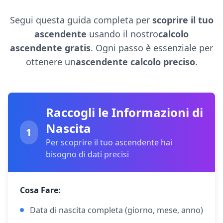
Segui questa guida completa per
scoprire il tuo
ascendente
usando il nostro
calcolo
ascendente gratis
. Ogni passo è essenziale per
ottenere un
ascendente calcolo preciso
.
Raccogli le Informazioni di
Nascita
1
Per scoprire il tuo ascendente hai
bisogno di dati precisi
Cosa Fare:
Data di nascita completa (giorno, mese, anno)