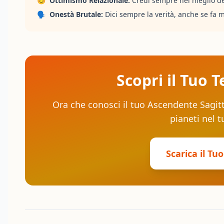
😊
Ottimismo Relazionale:
Credi sempre nel meglio de
🗣️
Onestà Brutale:
Dici sempre la verità, anche se fa 
Scopri il Tuo
Ora che conosci il tuo Ascendente Sagitta
pianeti nel 
Scarica il Tu