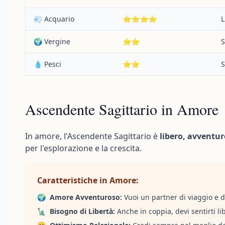
💨 Acquario
⭐⭐⭐⭐
L
🌍 Vergine
⭐⭐
S
💧 Pesci
⭐⭐
S
Ascendente Sagittario in Amore
In amore, l'Ascendente Sagittario è
libero, avventu
per l'esplorazione e la crescita.
Caratteristiche in Amore:
🌍
Amore Avventuroso:
Vuoi un partner di viaggio e di
🗽
Bisogno di Libertà:
Anche in coppia, devi sentirti li