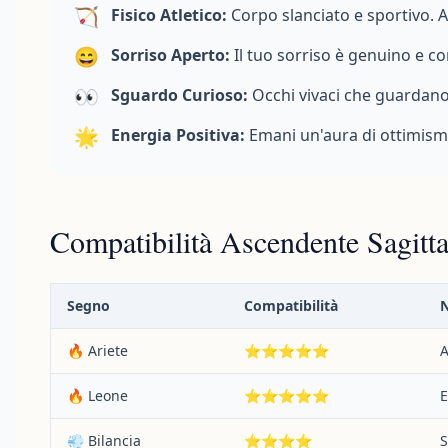
🏹
Fisico Atletico:
Corpo slanciato e sportivo. Am
😄
Sorriso Aperto:
Il tuo sorriso è genuino e con
👀
Sguardo Curioso:
Occhi vivaci che guardano
🌟
Energia Positiva:
Emani un'aura di ottimismo 
Compatibilità Ascendente Sagitta
Segno
Compatibilità
🔥 Ariete
⭐⭐⭐⭐⭐
A
🔥 Leone
⭐⭐⭐⭐⭐
E
💨 Bilancia
⭐⭐⭐⭐
S