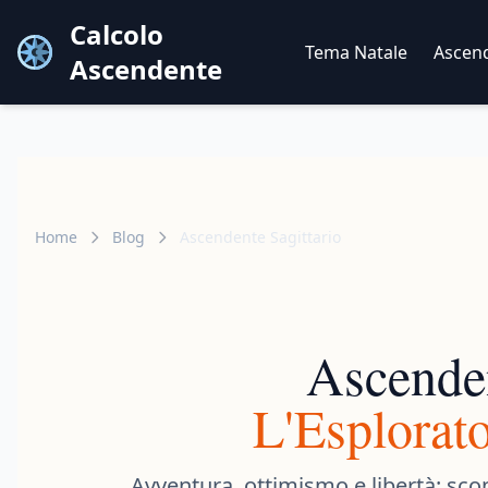
Calcolo
Tema Natale
Ascen
Ascendente
Home
Blog
Ascendente Sagittario
Ascenden
L'Esplorat
Avventura, ottimismo e libertà: sco