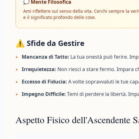
💭 Mente Filosofica
Ami riflettere sul senso della vita. Cerchi sempre la veri
e il significato profondo delle cose.
⚠️ Sfide da Gestire
•
Mancanza di Tatto:
La tua onestà può ferire. Impa
•
Irrequietezza:
Non riesci a stare fermo. Impara che
•
Eccesso di Fiducia:
A volte sopravvaluti le tue ca
•
Impegno Difficile:
Temi di perdere la libertà. Im
Aspetto Fisico dell'Ascendente Sa