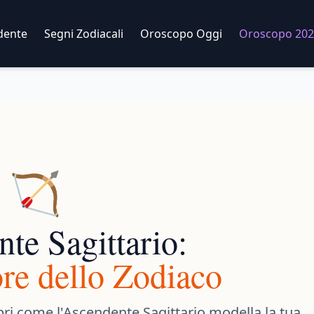
dente
Segni Zodiacali
Oroscopo Oggi
Oroscopo 202
🏹
te Sagittario:
ore dello Zodiaco
pri come l'Ascendente Sagittario modella la tua