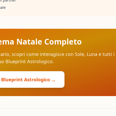
l partner
male
 Tema Natale Completo
rio, scopri come interagisce con Sole, Luna e tutti i
tuo Blueprint Astrologico.
→
o Blueprint Astrologico