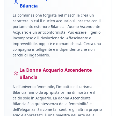
Bilancia
La combinazione forgiata nel maschile crea un
carattere in cui il nucleo
Acquario
si incastra con il
portamento esteriore
Bilancia
.
L'uomo Ascendente
Acquario è un anticonformista. Può essere il genio
incompreso o il rivoluzionario. Affascinante e
imprevedibile, oggi c'è e domani chissà. Cerca una
compagna intelligente e indipendente che non
cerchi di ingabbiarlo.
La Donna
Acquario
Ascendente
Bilancia
Nell'universo femminile, l'impatto e il carisma
Bilancia
fanno da apripista prima di mostrare il
caldo sole in
Acquario
.
La donna Ascendente
Bilancia è la quintessenza della femminilità e
dell'eleganza. Sa come far sentire gli altri a proprio
agio e apprezzati. È una maestra nell'arte della