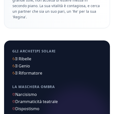
grande stile, non accetta di essere messa in
secondo piano. La sua vitalità è contagiosa, e cerca
un partner che sia un suo pari, un 'Re' per la sua
'Regina'.
GLI ARCHETIPI SOLARI
Il Ribelle
Il Genio
Il Riformatore
LA MASCHERA OMBRA
Narcisismo
Drammaticità teatrale
Dispostismo