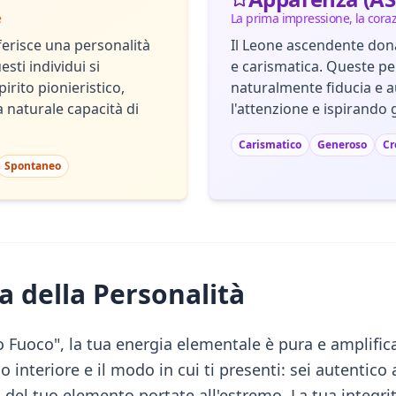
e
La prima impressione, la cora
ferisce una personalità
Il Leone ascendente dona
sti individui si
e carismatica. Queste 
pirito pionieristico,
naturalmente fiducia e a
la naturale capacità di
l'attenzione e ispirando gl
Carismatico
Generoso
Cr
Spontaneo
a della Personalità
Fuoco", la tua energia elementale è pura e amplific
do interiore e il modo in cui ti presenti: sei autentico
ità del tuo elemento portate all'estremo. La tua integri