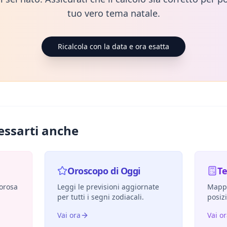
tuo vero tema natale.
Ricalcola con la data e ora esatta
essarti anche
Oroscopo di Oggi
T
morosa
Leggi le previsioni aggiornate
Mappa
per tutti i segni zodiacali.
posiz
Vai ora
Vai o