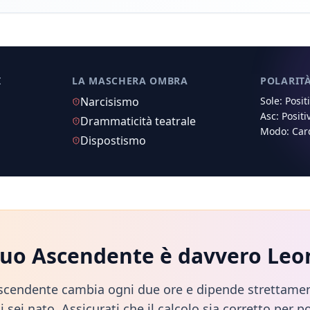
I
LA MASCHERA OMBRA
POLARIT
Narcisismo
Sole:
Posit
Asc:
Positi
Drammaticità teatrale
Modo:
Car
Dispostismo
 tuo Ascendente è davvero
Leo
scendente cambia ogni due ore e dipende strettamen
i sei nato. Assicurati che il calcolo sia corretto per po