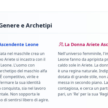
Genere e Archetipi
Ascendente
Leone
La Donna
Ariete
Asc
ata nel maschile crea un
Nell'universo femminile, l'i
leo
Ariete
si incastra con il
Leone
fanno da apripista pr
e
Leone
.
L'uomo con
caldo sole in
Ariete
.
La don
archetipo del maschio alfa
è una regina naturale. Indi
È competitivo, virile e
dotata di grande stile, non 
ffermare la sua identità
messa in secondo piano. La 
a conquista, sia nel lavoro
contagiosa, e cerca un part
ntale. Non sopporta le
pari, un 'Re' per la sua 'Regi
o di sentirsi libero di agire.