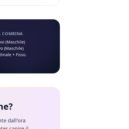
À COMBINA
ivo (Maschile)
vo (Maschile)
dinale
+
Fisso
.
ne
?
te dall'ora
ter capire il