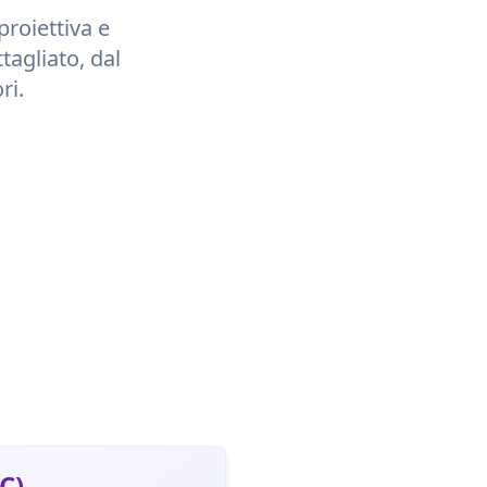
proiettiva e
tagliato, dal
ri.
C)