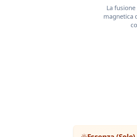
La fusione 
magnetica 
co
Essenza (Sole)