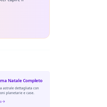
ema Natale Completo
 astrale dettagliata con
ioni planetarie e case.
ra