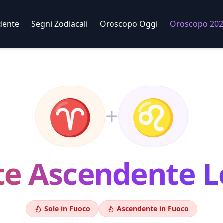
dente
Segni Zodiacali
Oroscopo Oggi
Oroscopo 202
♈
♌
+
te
Ascendente
L
Sole in
Fuoco
Ascendente in
Fuoco