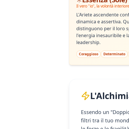
Il vero "io", la volontà interior
L'Ariete ascendente con
dinamica e assertiva. Que
distinguono per il loro s
l'energia inesauribile e 
leadership.
Coraggioso
Determinato
L'Alchimi
Essendo un "Doppio 
filtri tra il tuo mon
le forze e le fragil