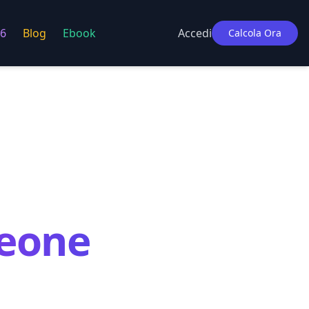
6
Blog
Ebook
Accedi
Calcola Ora
eone