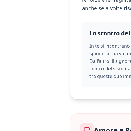
anche se a volte ris
Lo scontro dei
In te si incontrano
spinge la tua volont
Dall'altro, il sign
centro del sistema,
tra queste due imm
Amore e R