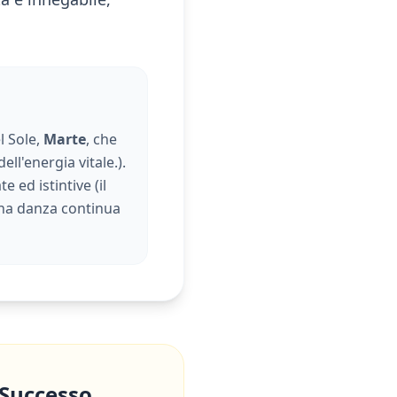
l Sole,
Marte
, che
dell'energia vitale.
).
e ed istintive (
il
una danza continua
 Successo