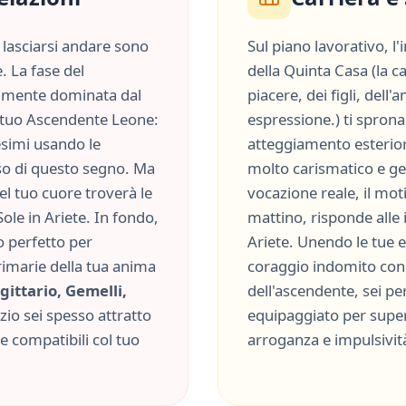
lasciarsi andare sono
Sul piano lavorativo, l
. La fase del
della
Quinta Casa
(
la c
lmente dominata dal
piacere, dei figli, dell'
el tuo Ascendente
Leone
:
espressione.
) ti spron
esimi usando le
atteggiamento esterior
so
di questo segno. Ma
molto
carismatico
e
ge
del tuo cuore troverà le
vocazione reale, il moti
Sole in
Ariete
. In fondo,
mattino, risponde alle
o perfetto per
Ariete
. Unendo le tue e
rimarie della tua anima
coraggio indomito
con 
gittario, Gemelli,
dell'ascendente, sei p
izio sei spesso attratto
equipaggiato per supera
 compatibili col tuo
arroganza
e
impulsivit