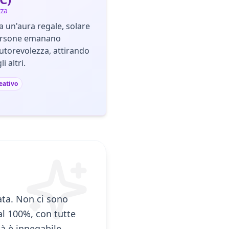
zza
 un'aura regale, solare
persone emanano
utorevolezza, attirando
i altri.
eativo
ata. Non ci sono
 al 100%, con tutte
tà è innegabile,