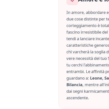
In amore, abbordare e 
due cose distinte per te
corteggiamento è tota
fascino irresistibile d
tendi a lanciare incant
caratteristiche
genero
chi varcherà la soglia 
vere necessità del tuo 
tu cerchi l'abbinament
entrambi. Le affinità p
guardano a:
Leone, Sa
Bilancia
, mentre all'in
dai segni karmicamente
ascendente.