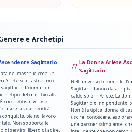
Genere e Archetipi
Ascendente
Sagittario
La Donna
Ariete
Asc
Sagittario
ata nel maschile crea un
leo
Ariete
si incastra con il
Nell'universo femminile, l'i
e
Sagittario
.
L'uomo con
Sagittario
fanno da apripist
archetipo del maschio alfa
caldo sole in
Ariete
.
La don
È competitivo, virile e
Sagittario è indipendente, 
ffermare la sua identità
Non è la tipica 'donna di ca
a conquista, sia nel lavoro
uscire, conoscere, esplorare
ntale. Non sopporta le
una partner stimolante, c
o di sentirsi libero di agire.
intelligente che non cerchi di