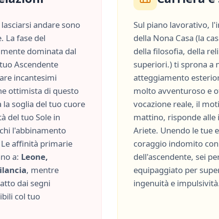
lasciarsi andare sono
Sul piano lavorativo, l
. La fase del
della
Nona Casa
(
la cas
lmente dominata dal
della filosofia, della re
el tuo Ascendente
superiori.
) ti sprona a
ciare incantesimi
atteggiamento esterior
che
ottimista
di questo
molto
avventuroso
e
o
la soglia del tuo cuore
vocazione reale, il moti
à del tuo Sole in
mattino, risponde alle
rchi l'abbinamento
Ariete
. Unendo le tue e
Le affinità primarie
coraggio indomito
con 
ano a:
Leone,
dell'ascendente, sei p
ilancia
, mentre
equipaggiato per supera
ratto dai segni
ingenuità
e
impulsività
ili col tuo