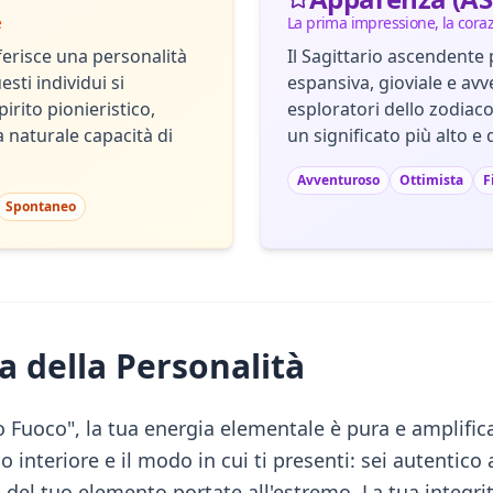
e
La prima impressione, la cora
ferisce una personalità
Il Sagittario ascendente
sti individui si
espansiva, gioviale e avv
pirito pionieristico,
esploratori dello zodiaco
la naturale capacità di
un significato più alto e 
Avventuroso
Ottimista
F
Spontaneo
a della Personalità
Fuoco", la tua energia elementale è pura e amplific
do interiore e il modo in cui ti presenti: sei autentico
ità del tuo elemento portate all'estremo. La tua integri