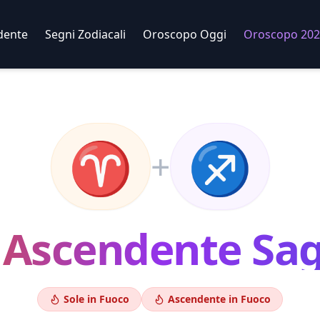
dente
Segni Zodiacali
Oroscopo Oggi
Oroscopo 202
♈
♐
+
Ascendente
Sag
Sole in
Fuoco
Ascendente in
Fuoco