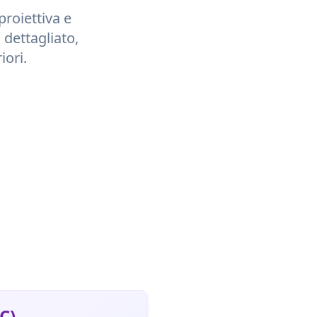
proiettiva e
 dettagliato,
iori.
C)