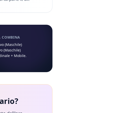
À COMBINA
ivo (Maschile)
vo (Maschile)
dinale
+
Mobile
.
ario
?