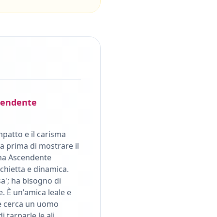
endente
mpatto e il carisma
a prima di mostrare il
na Ascendente
schietta e dinamica.
sa'; ha bisogno di
. È un'amica leale e
he cerca un uomo
 tarparle le ali.