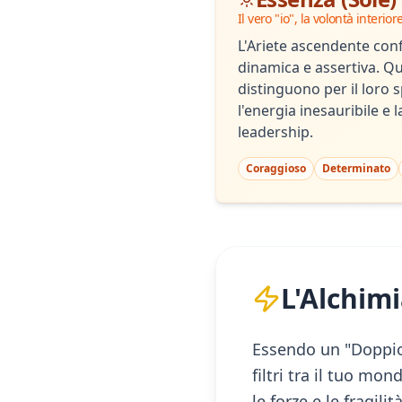
Il vero "io", la volontà interior
L'Ariete ascendente con
dinamica e assertiva. Que
distinguono per il loro s
l'energia inesauribile e 
leadership.
Coraggioso
Determinato
L'Alchimi
Essendo un "Doppio 
filtri tra il tuo mon
le forze e le fragil