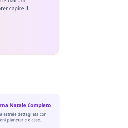
te dall'ora
ter capire il
ema Natale Completo
 astrale dettagliata con
ioni planetarie e case.