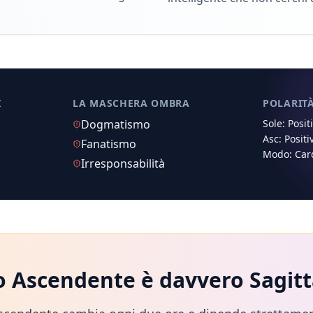
I
LA MASCHERA OMBRA
POLARIT
Dogmatismo
Sole:
Posit
Asc:
Positi
Fanatismo
Modo:
Car
Irresponsabilità
uo Ascendente è davvero
Sagitt