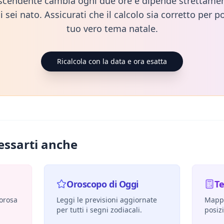
scendente cambia ogni due ore e dipende strettamen
i sei nato. Assicurati che il calcolo sia corretto per po
tuo vero tema natale.
Ricalcola con la data e ora esatta
essarti anche
Oroscopo di Oggi
T
morosa
Leggi le previsioni aggiornate
Mappa
per tutti i segni zodiacali.
posiz