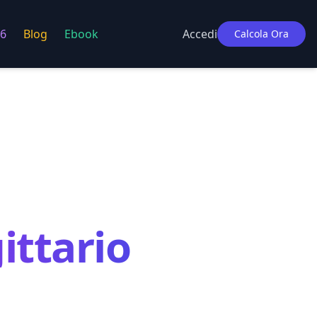
6
Blog
Ebook
Accedi
Calcola Ora
ittario