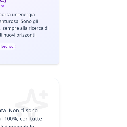
zza
 porta un'energia
enturosa. Sono gli
, sempre alla ricerca di
di nuovi orizzonti.
ilosofico
ata. Non ci sono
 al 100%, con tutte
tà è innegabile,