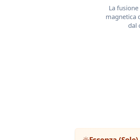
La fusione 
magnetica 
dal 
Essenza (Sole)