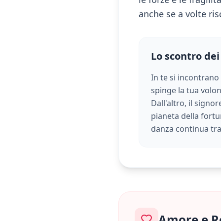
anche se a volte ris
Lo scontro dei
In te si incontrano
spinge la tua volont
Dall'altro, il sign
pianeta della fortu
danza continua tr
Amore e R