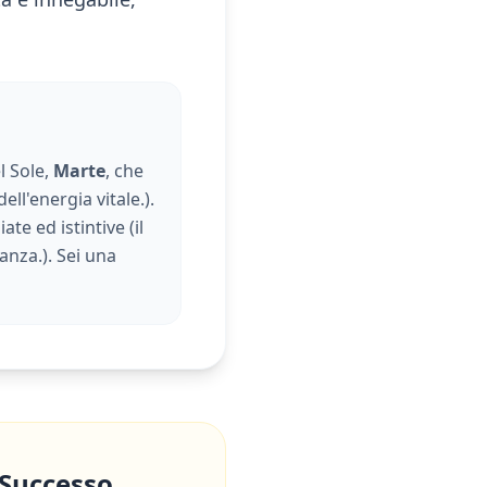
l Sole,
Marte
, che
dell'energia vitale.
).
ate ed istintive (
il
danza.
). Sei una
 Successo