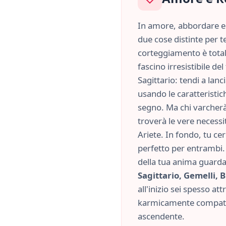
In amore, abbordare e 
due cose distinte per te
corteggiamento è tota
fascino irresistibile d
Sagittario
: tendi a lan
usando le caratteristi
segno. Ma chi varcherà 
troverà le vere necessit
Ariete
. In fondo, tu ce
perfetto per entrambi. 
della tua anima guard
Sagittario, Gemelli, B
all'inizio sei spesso att
karmicamente compatib
ascendente.