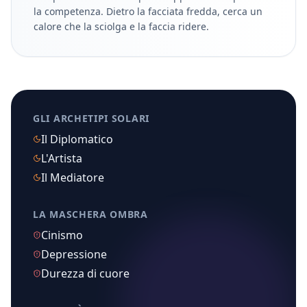
la competenza. Dietro la facciata fredda, cerca un
calore che la sciolga e la faccia ridere.
GLI ARCHETIPI SOLARI
Il Diplomatico
L'Artista
Il Mediatore
LA MASCHERA OMBRA
Cinismo
Depressione
Durezza di cuore