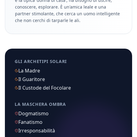
è la tipica 'donna di casa'; ha bisogno di uscire,
conoscere, esplorare. È un'amica leale e una
partner stimolante, che cerca un uomo intelligente
che non cerchi di tarparle le ali.
GLI ARCHETIPI SOLARI
La Madre
Il Guaritore
Il Custode del Focolare
LA MASCHERA OMBRA
Dogmatismo
Fanatismo
Irresponsabilità