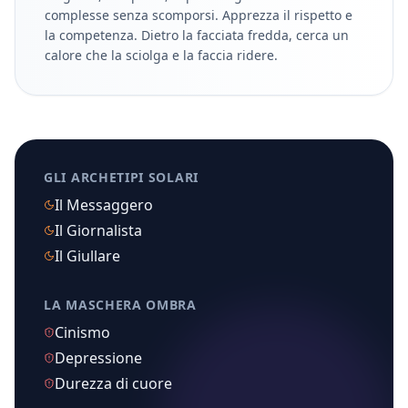
complesse senza scomporsi. Apprezza il rispetto e
la competenza. Dietro la facciata fredda, cerca un
calore che la sciolga e la faccia ridere.
GLI ARCHETIPI SOLARI
Il Messaggero
Il Giornalista
Il Giullare
LA MASCHERA OMBRA
Cinismo
Depressione
Durezza di cuore