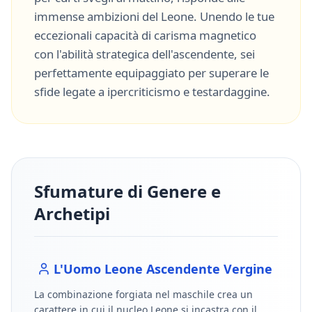
immense ambizioni del
Leone
. Unendo le tue
eccezionali capacità di
carisma magnetico
con l'abilità strategica dell'ascendente, sei
perfettamente equipaggiato per superare le
sfide legate a
ipercriticismo
e
testardaggine
.
Sfumature di Genere e
Archetipi
L'Uomo
Leone
Ascendente
Vergine
La combinazione forgiata nel maschile crea un
carattere in cui il nucleo
Leone
si incastra con il