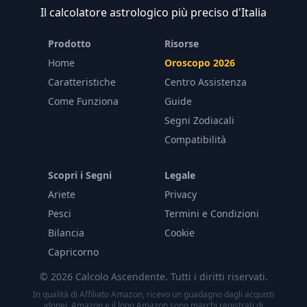
Il calcolatore astrologico più preciso d'Italia
Prodotto
Risorse
Home
Oroscopo 2026
Caratteristiche
Centro Assistenza
Come Funziona
Guide
Segni Zodiacali
Compatibilità
Scopri i Segni
Legale
Ariete
Privacy
Pesci
Termini e Condizioni
Bilancia
Cookie
Capricorno
© 2026 Calcolo Ascendente. Tutti i diritti riservati.
In qualità di Affiliato Amazon, ricevo un guadagno dagli acquisti
idonei. Amazon e il logo Amazon sono marchi registrati di