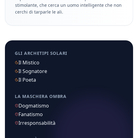
stimolante, che cerca un uomo intelligente che non
cerchi di tarparle le ali.
GLI ARCHETIPI SOLARI
Il Mistico
Il Sognatore
Il Poeta
LA MASCHERA OMBRA
Dogmatismo
Fanatismo
Irresponsabilità