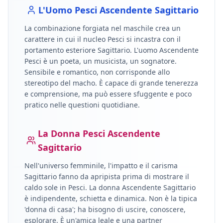
L'Uomo
Pesci
Ascendente
Sagittario
La combinazione forgiata nel maschile crea un
carattere in cui il nucleo
Pesci
si incastra con il
portamento esteriore
Sagittario
.
L'uomo Ascendente
Pesci è un poeta, un musicista, un sognatore.
Sensibile e romantico, non corrisponde allo
stereotipo del macho. È capace di grande tenerezza
e comprensione, ma può essere sfuggente e poco
pratico nelle questioni quotidiane.
La Donna
Pesci
Ascendente
Sagittario
Nell'universo femminile, l'impatto e il carisma
Sagittario
fanno da apripista prima di mostrare il
caldo sole in
Pesci
.
La donna Ascendente Sagittario
è indipendente, schietta e dinamica. Non è la tipica
'donna di casa'; ha bisogno di uscire, conoscere,
esplorare. È un'amica leale e una partner