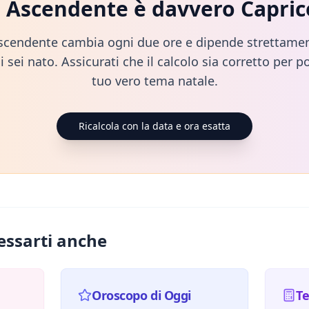
o Ascendente è davvero
Capri
scendente cambia ogni due ore e dipende strettamen
i sei nato. Assicurati che il calcolo sia corretto per po
tuo vero tema natale.
Ricalcola con la data e ora esatta
essarti anche
Oroscopo di Oggi
T