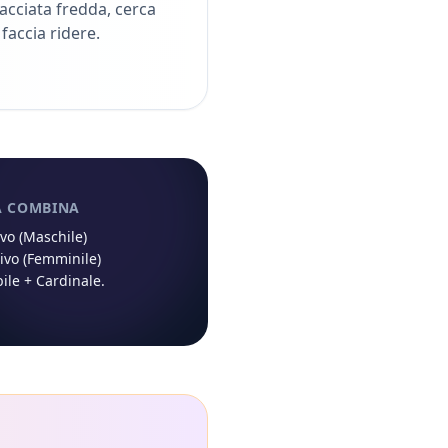
acciata fredda, cerca
 faccia ridere.
À COMBINA
ivo (Maschile)
ivo (Femminile)
ile
+
Cardinale
.