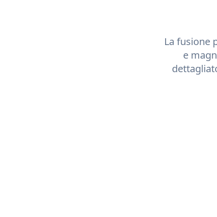
La fusione p
e magne
dettagliat