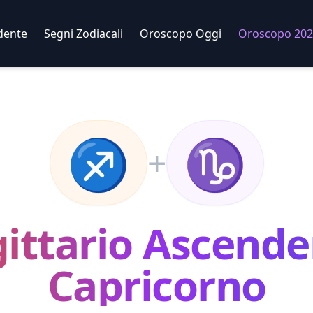
dente
Segni Zodiacali
Oroscopo Oggi
Oroscopo 202
♐
♑
+
ittario
Ascende
Capricorno