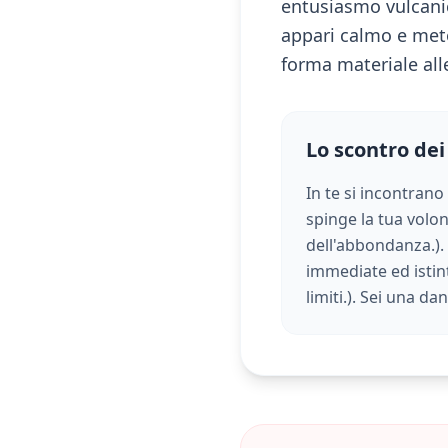
entusiasmo vulcanic
appari calmo e meto
forma materiale alle
Lo scontro dei
In te si incontrano
spinge la tua volont
dell'abbondanza.
)
immediate ed istint
limiti.
). Sei una da