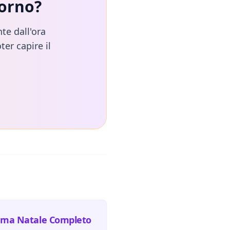
corno
?
te dall'ora
ter capire il
ema Natale Completo