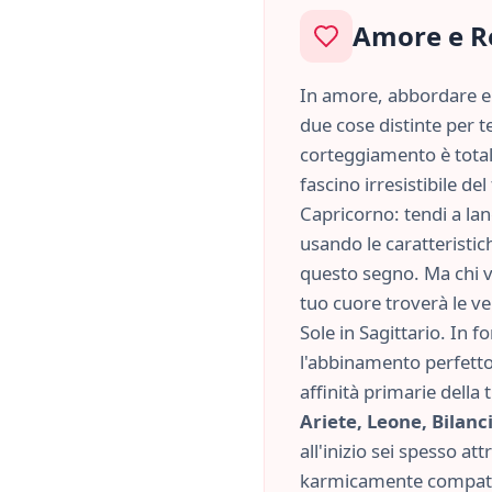
Amore e R
In amore, abbordare e 
due cose distinte per te
corteggiamento è tota
fascino irresistibile d
Capricorno
: tendi a la
usando le caratteristi
questo segno. Ma chi v
tuo cuore troverà le ve
Sole in
Sagittario
. In f
l'abbinamento perfetto
affinità primarie della
Ariete, Leone, Bilanc
all'inizio sei spesso att
karmicamente compatib