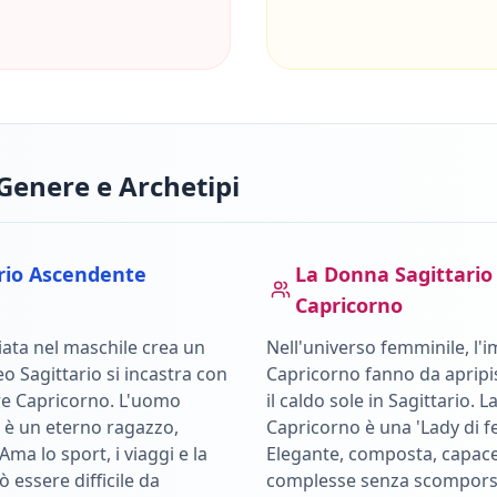
Genere e Archetipi
rio
Ascendente
La Donna
Sagittario
Capricorno
ata nel maschile crea un
Nell'universo femminile, l'i
leo
Sagittario
si incastra con
Capricorno
fanno da apripi
re
Capricorno
.
L'uomo
il caldo sole in
Sagittario
.
L
 è un eterno ragazzo,
Capricorno è una 'Lady di fe
ma lo sport, i viaggi e la
Elegante, composta, capace 
essere difficile da
complesse senza scomporsi.