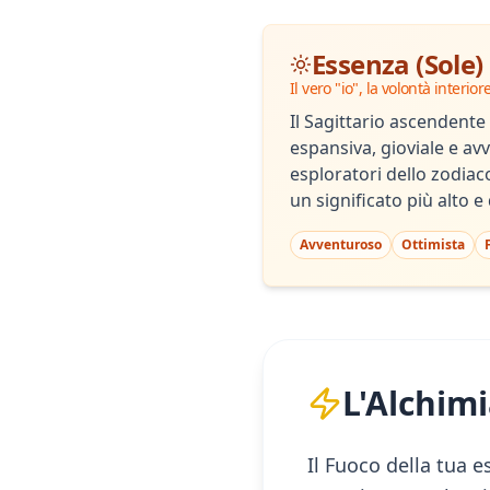
Essenza (Sole)
Il vero "io", la volontà interior
Il Sagittario ascendente
espansiva, gioviale e av
esploratori dello zodiaco
un significato più alto e 
Avventuroso
Ottimista
L'Alchimi
Il Fuoco della tua e