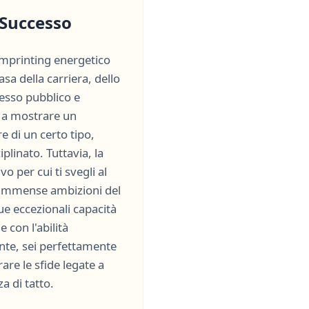
 Successo
'imprinting energetico
casa della carriera, dello
cesso pubblico e
a a mostrare un
e di un certo tipo,
iplinato
. Tuttavia, la
vo per cui ti svegli al
 immense ambizioni del
ue eccezionali capacità
le
con l'abilità
ente, sei perfettamente
re le sfide legate a
 di tatto
.