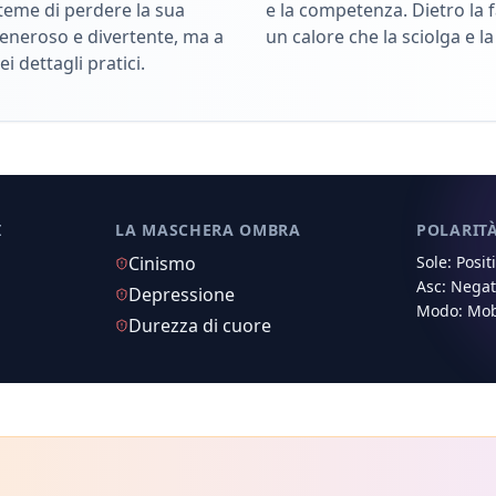
teme di perdere la sua
e la competenza. Dietro la f
generoso e divertente, ma a
un calore che la sciolga e la
i dettagli pratici.
I
LA MASCHERA OMBRA
POLARIT
Cinismo
Sole:
Posit
Asc:
Negat
Depressione
Modo:
Mob
Durezza di cuore