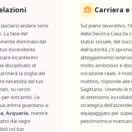
elazioni
Carriera e
lasciarsi andare sono
Sul piano lavorativo, l
. La fase del
della
Decima Casa
(
la 
lmente dominata dal
status sociale, del suc
el tuo Ascendente
dell'autorità.
) ti spron
nciare incantesimi
atteggiamento esterior
che
disciplinato
di
molto
ambizioso
e
disc
archerà la soglia del
vocazione reale, il moti
re necessità del tuo
mattino, risponde alle
ondo, tu cerchi
Sagittario
. Unendo le t
 per entrambi. Le
di
ottimismo incrollabi
 tua anima guardano a:
strategica dell'ascend
ia, Acquario
, mentre
equipaggiato per supera
ratto dai segni
pessimismo
e
mancanza
ili col tuo