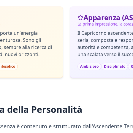
Apparenza (AS
e
La prima impressione, la cora
 porta un'energia
Il Capricorno ascendente
venturosa. Sono gli
seria, composta e respo
, sempre alla ricerca di
autorità e competenza, a
di nuovi orizzonti.
una scalata verso il succ
Filosofico
Ambizioso
Disciplinato
R
a della Personalità
ssenza è contenuto e strutturato dall'Ascendente Terr