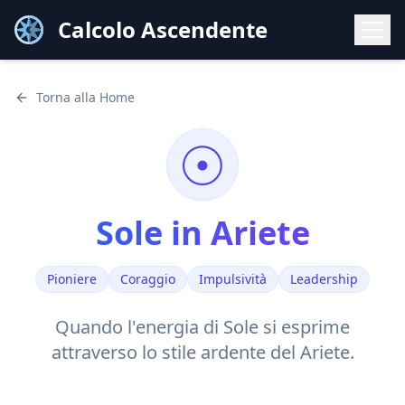
Calcolo Ascendente
Torna alla Home
☉
Sole
in
Ariete
Pioniere
Coraggio
Impulsività
Leadership
Quando l'energia di
Sole
si esprime
attraverso lo stile
ardente
del
Ariete
.