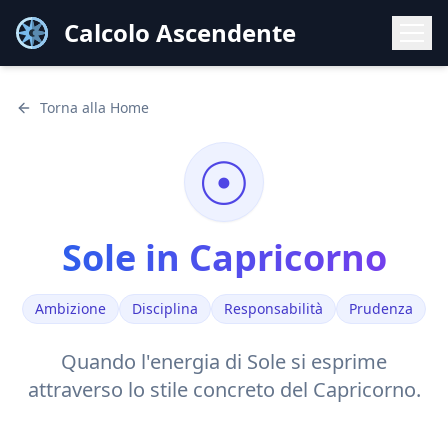
Calcolo Ascendente
Torna alla Home
☉
Sole
in
Capricorno
Ambizione
Disciplina
Responsabilità
Prudenza
Quando l'energia di
Sole
si esprime
attraverso lo stile
concreto
del
Capricorno
.