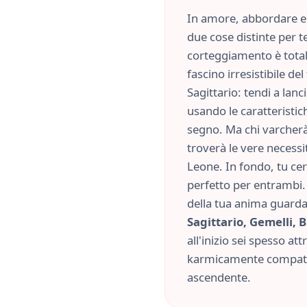
In amore, abbordare e 
due cose distinte per te
corteggiamento è tota
fascino irresistibile d
Sagittario
: tendi a lan
usando le caratteristi
segno. Ma chi varcherà 
troverà le vere necessit
Leone
. In fondo, tu c
perfetto per entrambi. 
della tua anima guard
Sagittario, Gemelli, B
all'inizio sei spesso att
karmicamente compatib
ascendente.