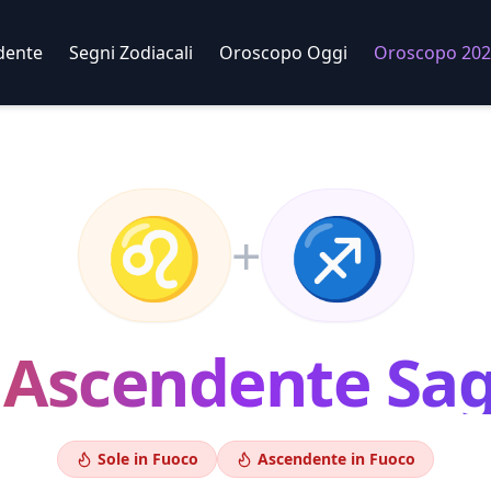
dente
Segni Zodiacali
Oroscopo Oggi
Oroscopo 202
♌
♐
+
Ascendente
Sag
Sole in
Fuoco
Ascendente in
Fuoco