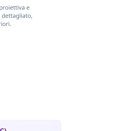
proiettiva e
 dettagliato,
iori.
C)