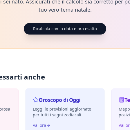
i sei nato. Assicurati che il calcolo sia corretto per po
tuo vero tema natale.
Ricalcola con la data e ora esatta
essarti anche
Oroscopo di Oggi
T
morosa
Leggi le previsioni aggiornate
Mappa
per tutti i segni zodiacali.
posiz
Vai ora
Vai o