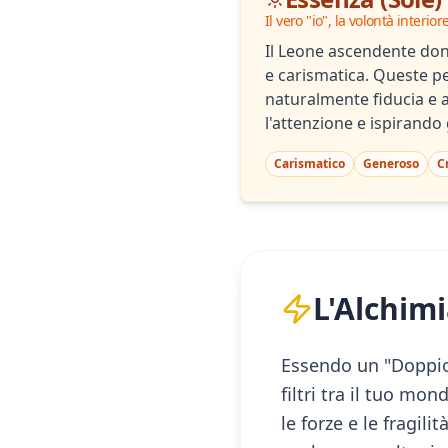
Il vero "io", la volontà interior
Il Leone ascendente don
e carismatica. Queste 
naturalmente fiducia e 
l'attenzione e ispirando gl
Carismatico
Generoso
C
L'Alchimi
Essendo un "Doppio 
filtri tra il tuo mon
le forze e le fragil