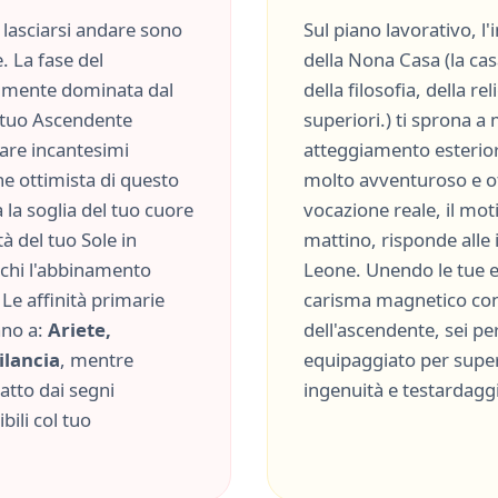
lasciarsi andare sono
Sul piano lavorativo, l
. La fase del
della
Nona Casa
(
la cas
lmente dominata dal
della filosofia, della re
el tuo Ascendente
superiori.
) ti sprona a
ciare incantesimi
atteggiamento esterior
che
ottimista
di questo
molto
avventuroso
e
o
la soglia del tuo cuore
vocazione reale, il moti
à del tuo Sole in
mattino, risponde alle
erchi l'abbinamento
Leone
. Unendo le tue e
Le affinità primarie
carisma magnetico
con
ano a:
Ariete,
dell'ascendente, sei p
ilancia
, mentre
equipaggiato per supera
ratto dai segni
ingenuità
e
testardagg
ili col tuo