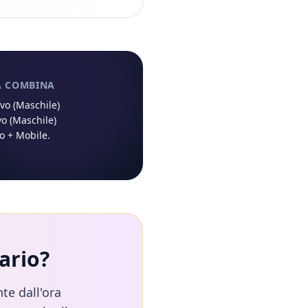
À COMBINA
ivo (Maschile)
vo (Maschile)
so
+
Mobile
.
ario
?
te dall'ora