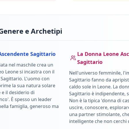
Genere e Archetipi
Ascendente
Sagittario
La Donna
Leone
Asc
Sagittario
ata nel maschile crea un
leo
Leone
si incastra con il
Nell'universo femminile, l'i
e
Sagittario
.
L'uomo con
Sagittario
fanno da apripist
rime la sua natura solare
caldo sole in
Leone
.
La don
e il desiderio di
Sagittario è indipendente, 
nco'. È spesso un leader
Non è la tipica 'donna di ca
nella famiglia, generoso ma
uscire, conoscere, esplorare
una partner stimolante, c
intelligente che non cerchi di