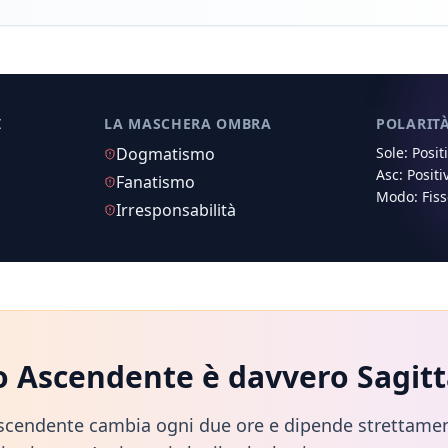
I
LA MASCHERA OMBRA
POLARIT
Dogmatismo
Sole:
Posit
Asc:
Positi
Fanatismo
Modo:
Fis
Irresponsabilità
uo Ascendente è davvero
Sagitt
scendente cambia ogni due ore e dipende strettamen