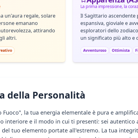
e
La prima impressione, la cora
a un'aura regale, solare
Il Sagittario ascendente
persone emanano
espansiva, gioviale e avv
autorevolezza, attirando
esploratori dello zodiaco
i altri.
un significato più alto e 
reativo
Avventuroso
Ottimista
F
a della Personalità
Fuoco", la tua energia elementale è pura e amplific
do interiore e il modo in cui ti presenti: sei autentico
ità del tuo elemento portate all'estremo. La tua integri