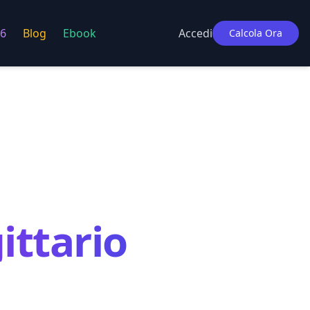
6
Blog
Ebook
Accedi
Calcola Ora
ittario