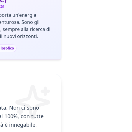
zza
 porta un'energia
enturosa. Sono gli
, sempre alla ricerca di
di nuovi orizzonti.
ilosofico
ata. Non ci sono
 al 100%, con tutte
tà è innegabile,