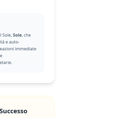
l Sole,
Sole
, che
ità e auto-
 reazioni immediate
 e
tarie.
 Successo