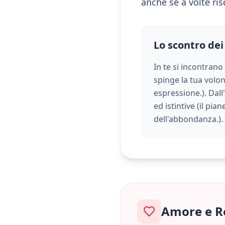
anche se a volte ris
Lo scontro dei
In te si incontrano
spinge la tua volont
espressione.
). Dal
ed istintive (
il pian
dell'abbondanza.
)
Amore e R