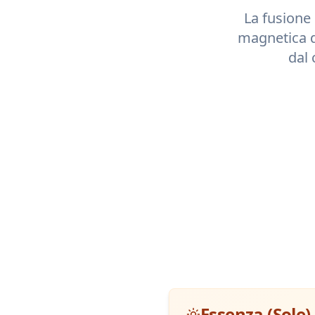
La fusione 
magnetica 
dal 
Essenza (Sole)