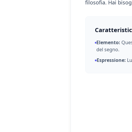
filosofia. Hai biso
Caratteristi
Elemento:
Ques
del segno.
Espressione:
L