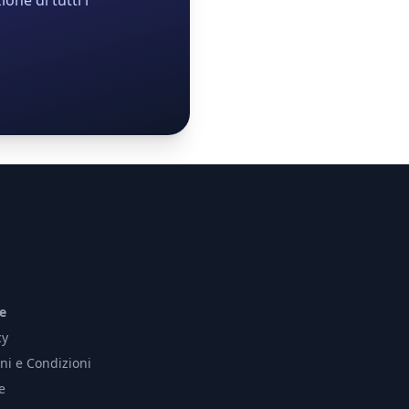
one di tutti i
e
cy
ni e Condizioni
e