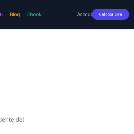
6
Blog
Ebook
Accedi
Calcola Ora
dente
del