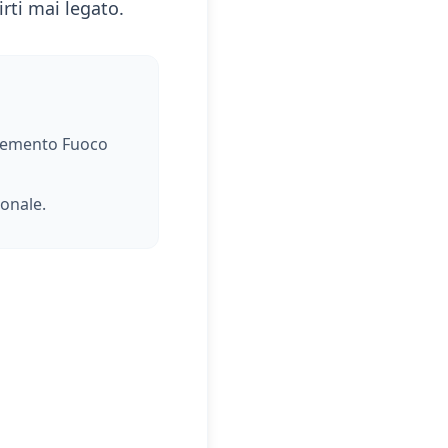
irti mai legato.
elemento
Fuoco
ionale
.