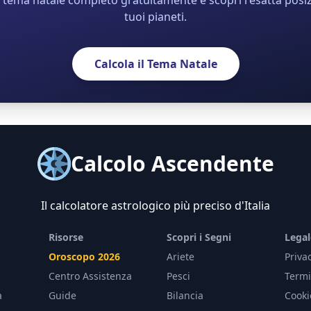
o tema natale completo gratuitamente e scopri l'esatta posizi
tuoi pianeti.
Calcola il Tema Natale
Calcolo Ascendente
Il calcolatore astrologico più preciso d'Italia
Risorse
Scopri i Segni
Legal
Oroscopo 2026
Ariete
Priva
Centro Assistenza
Pesci
Termi
a
Guide
Bilancia
Cooki