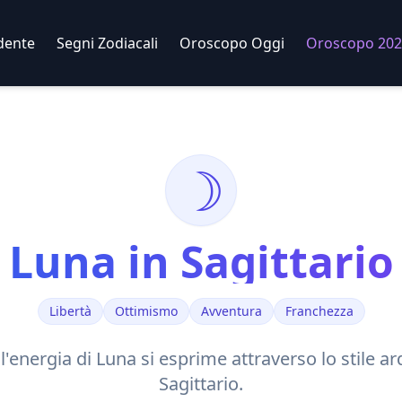
dente
Segni Zodiacali
Oroscopo Oggi
Oroscopo 202
☽
Luna
in
Sagittario
Libertà
Ottimismo
Avventura
Franchezza
'energia di
Luna
si esprime attraverso lo stile
ar
Sagittario
.