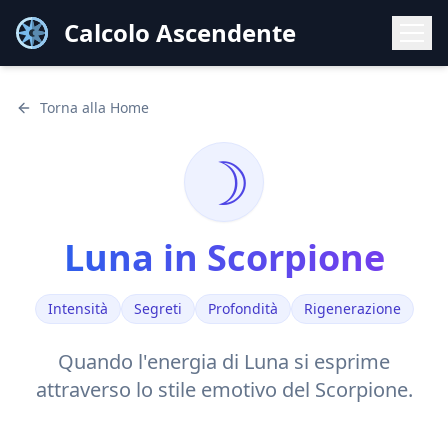
Calcolo Ascendente
Torna alla Home
☽
Luna
in
Scorpione
Intensità
Segreti
Profondità
Rigenerazione
Quando l'energia di
Luna
si esprime
attraverso lo stile
emotivo
del
Scorpione
.