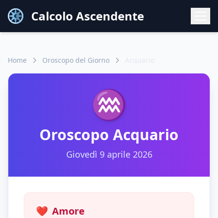
Calcolo Ascendente
Home
Oroscopo del Giorno
Acquario
♒
Oroscopo
Acquario
Giovedì 9 aprile 2026
❤️
Amore