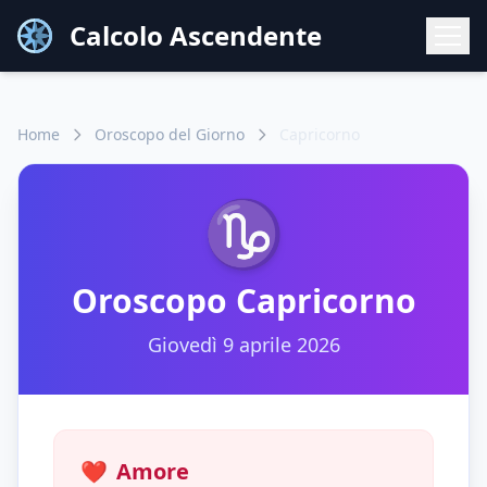
Calcolo Ascendente
Home
Oroscopo del Giorno
Capricorno
♑
Oroscopo
Capricorno
Giovedì 9 aprile 2026
❤️
Amore