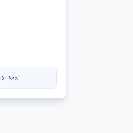
ata,
Toro
!"