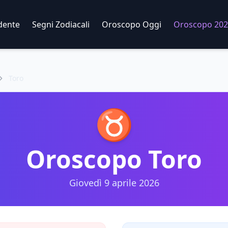
dente
Segni Zodiacali
Oroscopo Oggi
Oroscopo 202
Toro
♉
Oroscopo
Toro
Giovedì 9 aprile 2026