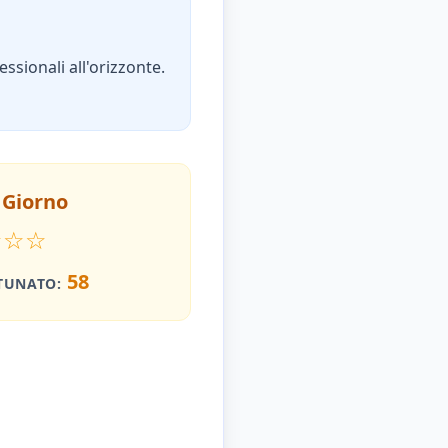
sionali all'orizzonte.
 Giorno
★
☆
☆
58
TUNATO: