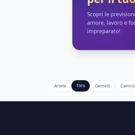
Scopri le prevision
amore, lavoro e fo
impreparato!
Toro
Ariete
Gemelli
Cancro