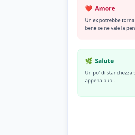
❤️
Amore
Un ex potrebbe tornare
bene se ne vale la pen
🌿
Salute
Un po' di stanchezza s
appena puoi.